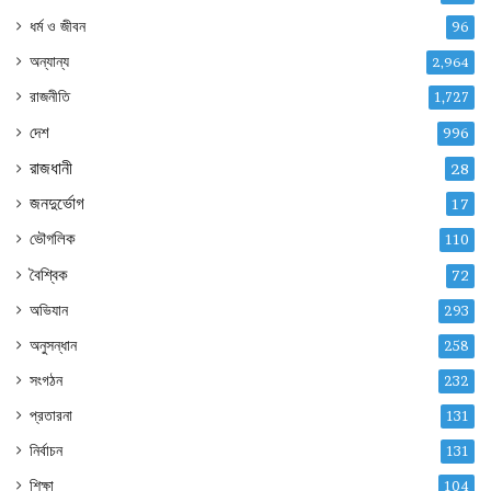
ধর্ম ও জীবন
96
অন্যান্য
2,964
রাজনীতি
1,727
দেশ
996
রাজধানী
28
জনদুর্ভোগ
17
ভৌগলিক
110
বৈশ্বিক
72
অভিযান
293
অনুসন্ধান
258
সংগঠন
232
প্রতারনা
131
নির্বাচন
131
শিক্ষা
104