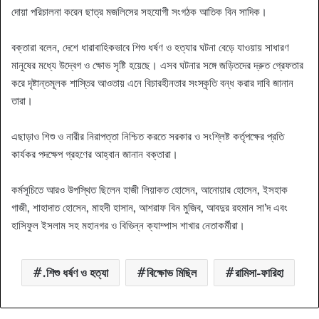
দোয়া পরিচালনা করেন ছাত্র মজলিসের সহযোগী সংগঠক আতিক বিন সাদিক।
বক্তারা বলেন, দেশে ধারাবাহিকভাবে শিশু ধর্ষণ ও হত্যার ঘটনা বেড়ে যাওয়ায় সাধারণ
মানুষের মধ্যে উদ্বেগ ও ক্ষোভ সৃষ্টি হয়েছে। এসব ঘটনার সঙ্গে জড়িতদের দ্রুত গ্রেফতার
করে দৃষ্টান্তমূলক শাস্তির আওতায় এনে বিচারহীনতার সংস্কৃতি বন্ধ করার দাবি জানান
তারা।
এছাড়াও শিশু ও নারীর নিরাপত্তা নিশ্চিত করতে সরকার ও সংশ্লিষ্ট কর্তৃপক্ষের প্রতি
কার্যকর পদক্ষেপ গ্রহণের আহ্বান জানান বক্তারা।
কর্মসূচিতে আরও উপস্থিত ছিলেন হাজী লিয়াকত হোসেন, আনোয়ার হোসেন, ইসহাক
গাজী, শাহাদাত হোসেন, মাহদী হাসান, আশরাফ বিন মুজিব, আবদুর রহমান সা’দ এবং
হাসিফুল ইসলাম সহ মহানগর ও বিভিন্ন ক্যাম্পাস শাখার নেতাকর্মীরা।
.শিশু ধর্ষণ ও হত্যা
বিক্ষোভ মিছিল
রামিসা-ফারিহা