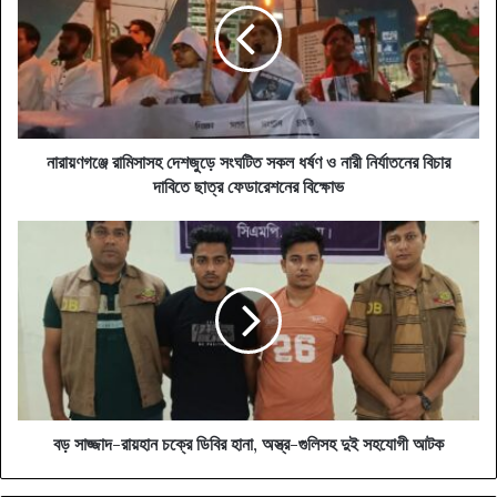
সংঘটিত
সকল
ধর্ষণ
ও
নারী
নির্যাতনের
বিচার
নারায়ণগঞ্জে রামিসাসহ দেশজুড়ে সংঘটিত সকল ধর্ষণ ও নারী নির্যাতনের বিচার
দাবিতে
দাবিতে ছাত্র ফেডারেশনের বিক্ষোভ
ছাত্র
ফেডারেশনের
বড়
বিক্ষোভ
সাজ্জাদ-
রায়হান
চক্রে
ডিবির
হানা,
অস্ত্র-
গুলিসহ
দুই
সহযোগী
বড় সাজ্জাদ-রায়হান চক্রে ডিবির হানা, অস্ত্র-গুলিসহ দুই সহযোগী আটক
আটক