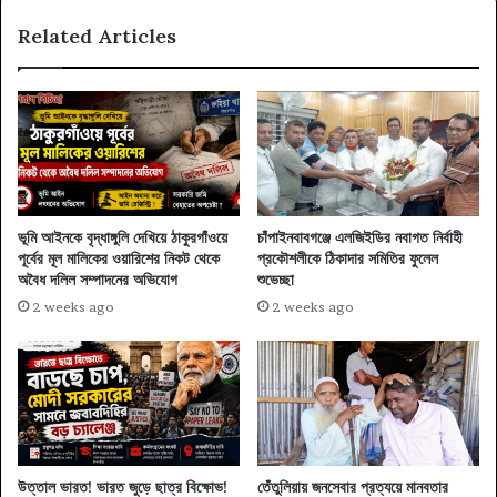
Related Articles
ভূমি আইনকে বৃদ্ধাঙ্গুলি দেখিয়ে ঠাকুরগাঁওয়ে
চাঁপাইনবাবগঞ্জে এলজিইডির নবাগত নির্বাহী
পূর্বের মূল মালিকের ওয়ারিশের নিকট থেকে
প্রকৌশলীকে ঠিকাদার সমিতির ফুলেল
অবৈধ দলিল সম্পাদনের অভিযোগ
শুভেচ্ছা
2 weeks ago
2 weeks ago
উত্তাল ভারত! ভারত জুড়ে ছাত্র বিক্ষোভ!
তেঁতুলিয়ায় জনসেবার প্রত্যয়ে মানবতার