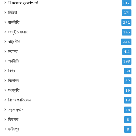
Uncategorized
312
মিডিয়া
271
রাজনীতি
272
সংগৃহীত সংবাদ
145
রাষ্ট্রনীতি
244
মতামত
411
অর্থনীতি
198
বিশ্ব
58
বিনোদন
89
সংস্কৃতি
19
বিশেষ প্রতিবেদন
19
সড়ক দূর্ঘটনা
18
ফিচারড
8
ফরিদপুর
8