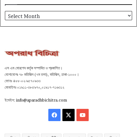
আর্কাইভ
এস এম মোরশেদ কর্তৃক সম্পাদিত ও প্রকাশিত।
যোগাযোগঃ ৭৮ মতিঝিল (৭ম তলা), মতিঝিল, ঢাকা-১০০০।
ফোনঃ +৮৮-০২-৯৫৭০৯৩৩
মোবাইলঃ ০১৯১১-৩৮৫৯৭০,০১৯১৭-৭১৬৩১২
ইমেইল:
info@aparadhbichitra.com
Facebook
X
YouTube