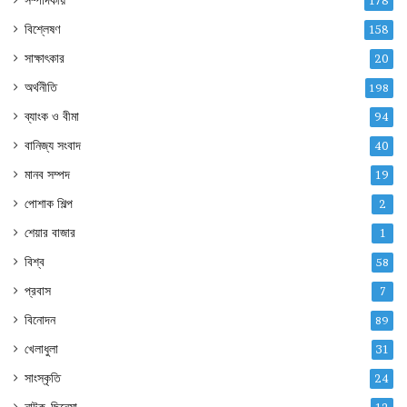
178
বিশ্লেষণ
158
সাক্ষাৎকার
20
অর্থনীতি
198
ব্যাংক ও বীমা
94
বানিজ্য সংবাদ
40
মানব সম্পদ
19
পোশাক শিল্প
2
শেয়ার বাজার
1
বিশ্ব
58
প্রবাস
7
বিনোদন
89
খেলাধুলা
31
সাংস্কৃতি
24
নাটক-ছিনেমা