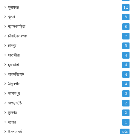
সুনামগঞ্জ
12
খুলনা
8
ব্রাহ্মণবাড়িয়া
8
চাঁপাইনবাবগঞ্জ
7
চাঁদপুর
5
সাতক্ষীরা
4
চুয়াডাঙ্গা
4
লালমনিরহাট
4
ঠাকুরগাঁও
4
জামালপুর
3
খাগড়াছড়ি
2
মুন্সিগঞ্জ
2
যশোর
1
ইসলাম ধর্ম
656