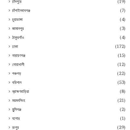
চাঁদপুরে
(19)
চাঁপাইনবাবগঞ্জ
(7)
চুয়াডাঙ্গা
(4)
জামালপুর
(3)
ঠাকুরগাঁও
(4)
ঢাকা
(172)
নারায়ণগঞ্জ
(15)
নোয়াখালী
(12)
পঞ্চগড়
(22)
বরিশাল
(53)
ব্রাহ্মণবাড়িয়া
(8)
ময়মনসিংহ
(21)
মুন্সিগঞ্জ
(2)
যশোর
(1)
রংপুর
(29)