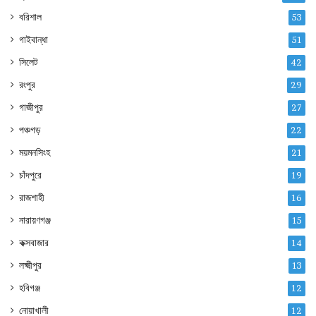
বরিশাল
53
গাইবান্ধা
51
সিলেট
42
রংপুর
29
গাজীপুর
27
পঞ্চগড়
22
ময়মনসিংহ
21
চাঁদপুরে
19
রাজশাহী
16
নারায়ণগঞ্জ
15
কক্সবাজার
14
লক্ষ্মীপুর
13
হবিগঞ্জ
12
নোয়াখালী
12