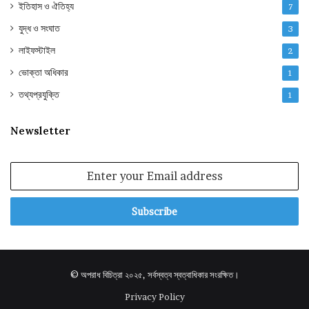
ইতিহাস ও ঐতিহ্য
7
যুদ্ধ ও সংঘাত
3
লাইফস্টাইল
2
ভোক্তা অধিকার
1
তথ্যপ্রযুক্তি
1
Newsletter
Enter
your
Email
address
© অপরাধ বিচিত্রা ২০২৫, সর্বস্বত্ব স্বত্বাধিকার সংরক্ষিত।
Privacy Policy