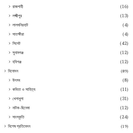
রাজশাহী
(16)
লক্ষ্মীপুর
(13)
লালমনিরহাট
(4)
সাতক্ষীরা
(4)
সিলেট
(42)
সুনামগঞ্জ
(12)
হবিগঞ্জ
(12)
বিনোদন
(89)
উৎসব
(8)
কবিতা ও সাহিত্য
(11)
খেলাধুলা
(31)
নাটক-ছিনেমা
(12)
সাংস্কৃতি
(24)
বিশেষ প্রতিবেদন
(19)