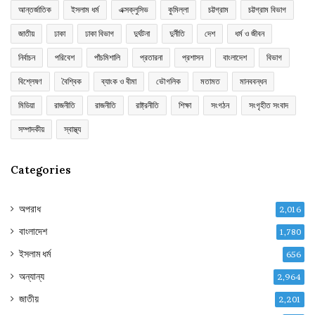
আন্তর্জাতিক
ইসলাম ধর্ম
এক্সক্লুসিভ
কুমিল্লা
চট্টগ্রাম
চট্টগ্রাম বিভাগ
জাতীয়
ঢাকা
ঢাকা বিভাগ
দুর্ঘটনা
দুর্নীতি
দেশ
ধর্ম ও জীবন
নির্বাচন
পরিবেশ
পাঁচমিশালি
প্রতারনা
প্রশাসন
বাংলাদেশ
বিভাগ
বিশ্লেষণ
বৈশ্বিক
ব্যাংক ও বীমা
ভৌগলিক
মতামত
মানববন্ধন
মিডিয়া
রাজনীতি
রাজনীতি
রাষ্ট্রনীতি
শিক্ষা
সংগঠন
সংগৃহীত সংবাদ
সম্পাদকীয়
স্বাস্থ্য
Categories
অপরাধ
2,016
বাংলাদেশ
1,780
ইসলাম ধর্ম
656
অন্যান্য
2,964
জাতীয়
2,201