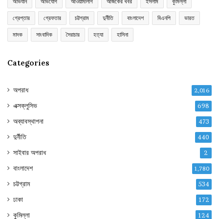
অভিযান
অভিযোগ
আওয়ামীলীগ
আজকের খবর
ইসলাম
কুমিল্লা
গ্রেপ্তার
গ্রেফতার
চট্টগ্রাম
দুর্নীতি
বাংলাদেশ
বিএনপি
ভারত
মাদক
সাংবাদিক
সৈরাচার
হত্যা
হাসিনা
Categories
অপরাধ
2,016
এক্সক্লুসিভ
698
অব্যাবস্থাপনা
473
দুর্নীতি
440
সাইবার অপরাধ
2
বাংলাদেশ
1,780
চট্টগ্রাম
534
ঢাকা
172
কুমিল্লা
124