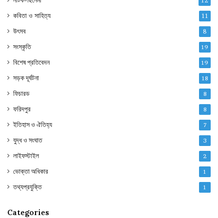
12
কবিতা ও সাহিত্য
11
উৎসব
8
সংস্কৃতি
19
বিশেষ প্রতিবেদন
19
সড়ক দূর্ঘটনা
18
ফিচারড
8
ফরিদপুর
8
ইতিহাস ও ঐতিহ্য
7
যুদ্ধ ও সংঘাত
3
লাইফস্টাইল
2
ভোক্তা অধিকার
1
তথ্যপ্রযুক্তি
1
Categories