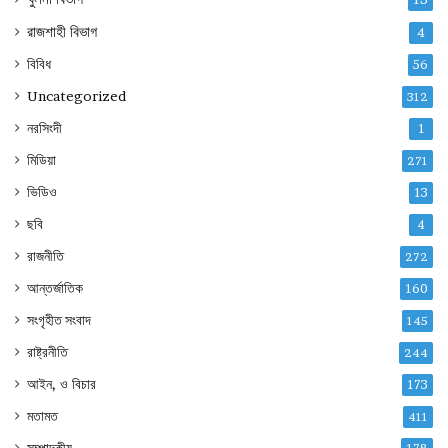
রাজশাহী বিভাগ
4
বিবিধ
56
Uncategorized
312
নরসিংদী
1
মিডিয়া
271
ভিডিও
13
ছবি
4
রাজনীতি
272
আন্তর্জাতিক
160
সংগৃহীত সংবাদ
145
রাষ্ট্রনীতি
244
আইন, ও বিচার
173
মতামত
411
সম্পাদকীয়