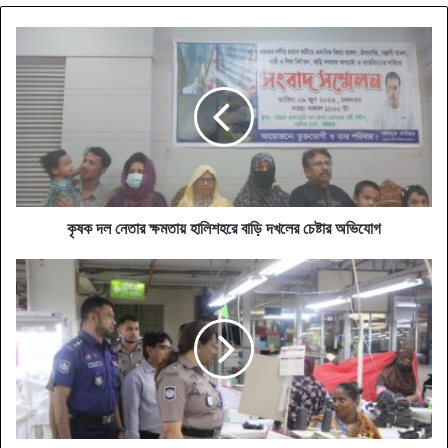
কৃষক
দল
নেতার
ক্ষমতায়
হালিশহরে
বাড়ি
দখলের
চেষ্টার
অভিযোগ
কৃষক দল নেতার ক্ষমতায় হালিশহরে বাড়ি দখলের চেষ্টার অভিযোগ
শিল্প
কারখানা
পরিদর্শনে
ইন্ডাস্ট্রিয়াল
পুলিশ-০৩
এর
পুলিশ
সুপার
মাহমুদা