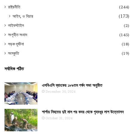
রাষ্ট্রনীতি
(244)
আইন, ও বিচার
(173)
লাইফস্টাইল
(2)
সংগৃহীত সংবাদ
(145)
সড়ক দূর্ঘটনা
(18)
সংস্কৃতি
(19)
সর্বাধিক পঠিত
এসবিএসি ব্যাংকের ১৮৯তম পর্ষদ সভা অনুষ্ঠিত
December 30, 2024
শার্শায় নিহতের দুই মাস পর কবর থেকে গৃহবধূর লাশ উত্তোলন
October 31, 2024