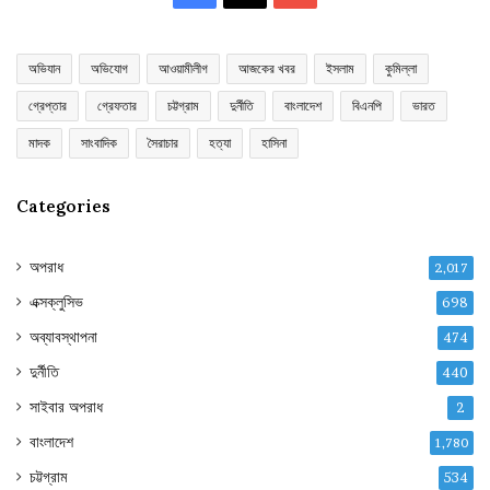
অভিযান
অভিযোগ
আওয়ামীলীগ
আজকের খবর
ইসলাম
কুমিল্লা
গ্রেপ্তার
গ্রেফতার
চট্টগ্রাম
দুর্নীতি
বাংলাদেশ
বিএনপি
ভারত
মাদক
সাংবাদিক
সৈরাচার
হত্যা
হাসিনা
Categories
অপরাধ
2,017
এক্সক্লুসিভ
698
অব্যাবস্থাপনা
474
দুর্নীতি
440
সাইবার অপরাধ
2
বাংলাদেশ
1,780
চট্টগ্রাম
534