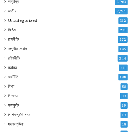
অন্যান্য
2,963
জাতীয়
2,201
Uncategorized
312
মিডিয়া
271
রাজনীতি
272
সংগৃহীত সংবাদ
145
রাষ্ট্রনীতি
244
মতামত
411
অর্থনীতি
198
বিশ্ব
58
বিনোদন
89
সংস্কৃতি
19
বিশেষ প্রতিবেদন
19
সড়ক দূর্ঘটনা
18