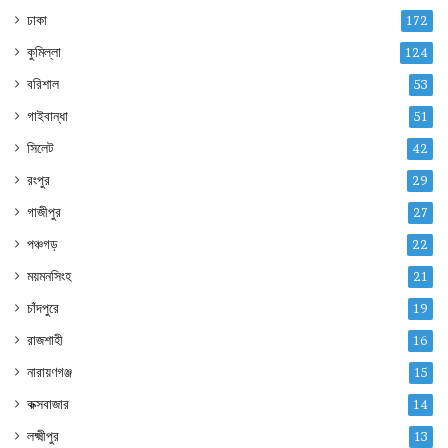
ঢাকা
172
কুমিল্লা
124
বরিশাল
53
গাইবান্ধা
51
সিলেট
42
রংপুর
29
গাজীপুর
27
পঞ্চগড়
22
ময়মনসিংহ
21
চাঁদপুরে
19
রাজশাহী
16
নারায়ণগঞ্জ
15
কক্সবাজার
14
লক্ষ্মীপুর
13