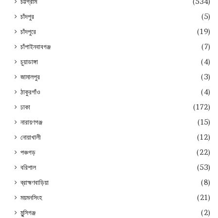
চট্টগ্রাম
(534)
চাঁদপুর
(5)
চাঁদপুরে
(19)
চাঁপাইনবাবগঞ্জ
(7)
চুয়াডাঙ্গা
(4)
জামালপুর
(3)
ঠাকুরগাঁও
(4)
ঢাকা
(172)
নারায়ণগঞ্জ
(15)
নোয়াখালী
(12)
পঞ্চগড়
(22)
বরিশাল
(53)
ব্রাহ্মণবাড়িয়া
(8)
ময়মনসিংহ
(21)
মুন্সিগঞ্জ
(2)