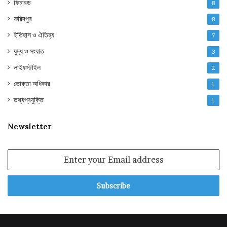
ফিচারড
8
ফরিদপুর
8
ইতিহাস ও ঐতিহ্য
7
যুদ্ধ ও সংঘাত
3
লাইফস্টাইল
2
ভোক্তা অধিকার
1
তথ্যপ্রযুক্তি
1
Newsletter
Enter
your
Email
address