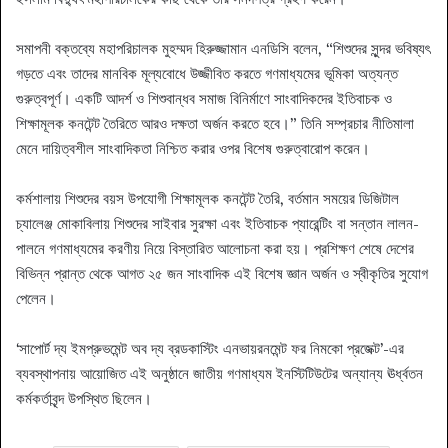
সমাপনী বক্তব্যে মহাপরিচালক মুহম্মদ হিরুজ্জামান এনডিসি বলেন, “শিশুদের সুন্দর ভবিষ্যৎ
গড়তে এবং তাদের মানবিক মূল্যবোধে উজ্জীবিত করতে গণমাধ্যমের ভূমিকা অত্যন্ত
গুরুত্বপূর্ণ। একটি আদর্শ ও শিশুবান্ধব সমাজ বিনির্মাণে সাংবাদিকদের ইতিবাচক ও
শিক্ষামূলক কনটেন্ট তৈরিতে আরও দক্ষতা অর্জন করতে হবে।” তিনি সম্প্রচার নীতিমালা
মেনে দায়িত্বশীল সাংবাদিকতা নিশ্চিত করার ওপর বিশেষ গুরুত্বারোপ করেন।
কর্মশালায় শিশুদের বয়স উপযোগী শিক্ষামূলক কনটেন্ট তৈরি, বর্তমান সময়ের ডিজিটাল
চ্যালেঞ্জ মোকাবিলায় শিশুদের সাইবার সুরক্ষা এবং ইতিবাচক প্যারেন্টিং বা সন্তান লালন-
পালনে গণমাধ্যমের করণীয় নিয়ে বিস্তারিত আলোচনা করা হয়। প্রশিক্ষণ শেষে দেশের
বিভিন্ন প্রান্ত থেকে আগত ২৫ জন সাংবাদিক এই বিশেষ জ্ঞান অর্জন ও স্বীকৃতির সুযোগ
পেলেন।
‘সাপোর্ট দ্য ইমপ্রুভমেন্ট অব দ্য ব্রডকাস্টিং এনভায়রনমেন্ট ফর নিমকো প্রজেক্ট’-এর
ব্যবস্থাপনায় আয়োজিত এই অনুষ্ঠানে জাতীয় গণমাধ্যম ইনস্টিটিউটের অন্যান্য ঊর্ধ্বতন
কর্মকর্তাবৃন্দ উপস্থিত ছিলেন।