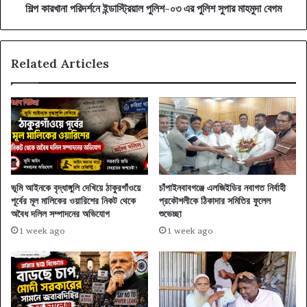
বেগম
শিল্প কারখানা পরিদর্শনে ইন্ডাস্ট্রিয়াল পুলিশ-০৩ এর পুলিশ সুপার মাহমুদা বেগম
Related Articles
ভূমি আইনকে বৃদ্ধাঙ্গুলি দেখিয়ে ঠাকুরগাঁওয়ে
চাঁপাইনবাবগঞ্জে এলজিইডির নবাগত নির্বাহী
পূর্বের মূল মালিকের ওয়ারিশের নিকট থেকে
প্রকৌশলীকে ঠিকাদার সমিতির ফুলেল
অবৈধ দলিল সম্পাদনের অভিযোগ
শুভেচ্ছা
1 week ago
1 week ago