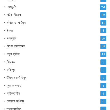
সাংস্কৃতি
24
নাটক-ছিনেমা
12
কবিতা ও সাহিত্য
11
উৎসব
8
সংস্কৃতি
19
বিশেষ প্রতিবেদন
19
সড়ক দূর্ঘটনা
18
ফিচারড
8
ফরিদপুর
8
ইতিহাস ও ঐতিহ্য
7
যুদ্ধ ও সংঘাত
3
লাইফস্টাইল
2
ভোক্তা অধিকার
1
তথ্যপ্রযুক্তি
1