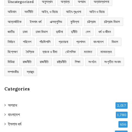
Uncategorized
অনুসন্ধান
অন্যান্য
অপরাধ
অব্যাবস্থাপনা
অভিযান
অর্থনীতি
আইন, ও বিচার
আইন-শৃঙ্খলা
আইন ও বিচার
আন্তর্জাতিক
ইসলাম ধর্ম
এক্সক্লুসিভ
কুমিল্লা
চট্টগ্রাম
চট্টগ্রাম বিভাগ
জাতীয়
ঢাকা
ঢাকা বিভাগ
দুর্ঘটনা
দুর্নীতি
দেশ
ধর্ম ও জীবন
নির্বাচন
পরিবেশ
পাঁচমিশালি
প্রতারনা
প্রশাসন
বাংলাদেশ
বিভাগ
বিশ্লেষণ
বৈশ্বিক
ব্যাংক ও বীমা
ভৌগলিক
মতামত
মানববন্ধন
মিডিয়া
রাজনীতি
রাজনীতি
রাষ্ট্রনীতি
শিক্ষা
সংগঠন
সংগৃহীত সংবাদ
সম্পাদকীয়
স্বাস্থ্য
Categories
অপরাধ
2,017
বাংলাদেশ
1,780
ইসলাম ধর্ম
656