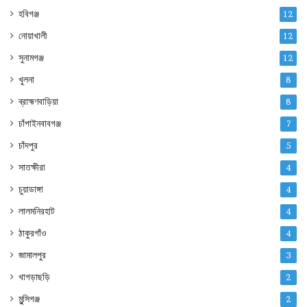
হবিগঞ্জ
12
নোয়াখালী
12
সুনামগঞ্জ
12
খুলনা
8
ব্রাহ্মণবাড়িয়া
8
চাঁপাইনবাবগঞ্জ
7
চাঁদপুর
5
সাতক্ষীরা
4
চুয়াডাঙ্গা
4
লালমনিরহাট
4
ঠাকুরগাঁও
4
জামালপুর
3
খাগড়াছড়ি
2
মুন্সিগঞ্জ
2