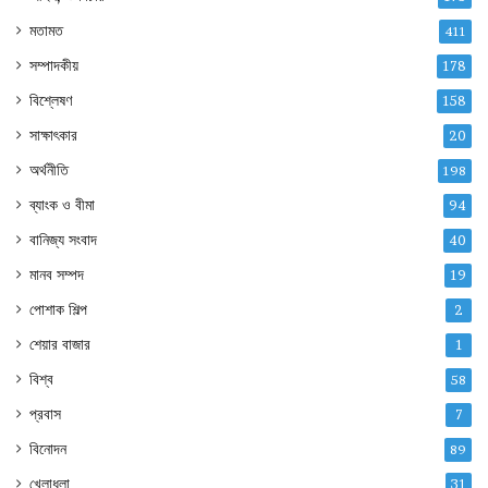
মতামত
411
সম্পাদকীয়
178
বিশ্লেষণ
158
সাক্ষাৎকার
20
অর্থনীতি
198
ব্যাংক ও বীমা
94
বানিজ্য সংবাদ
40
মানব সম্পদ
19
পোশাক শিল্প
2
শেয়ার বাজার
1
বিশ্ব
58
প্রবাস
7
বিনোদন
89
খেলাধুলা
31