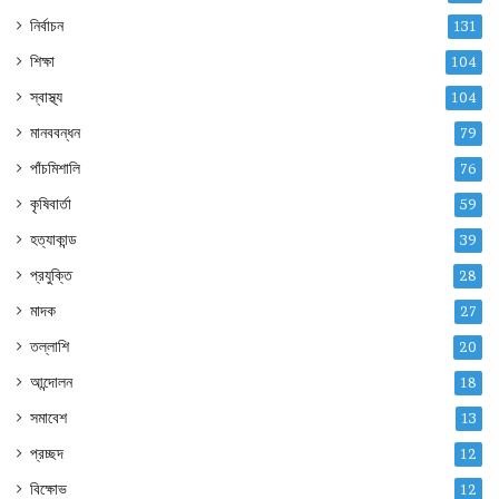
নির্বাচন
131
শিক্ষা
104
স্বাস্থ্য
104
মানববন্ধন
79
পাঁচমিশালি
76
কৃষিবার্তা
59
হত্যাকান্ড
39
প্রযুক্তি
28
মাদক
27
তল্লাশি
20
আন্দোলন
18
সমাবেশ
13
প্রচ্ছদ
12
বিক্ষোভ
12