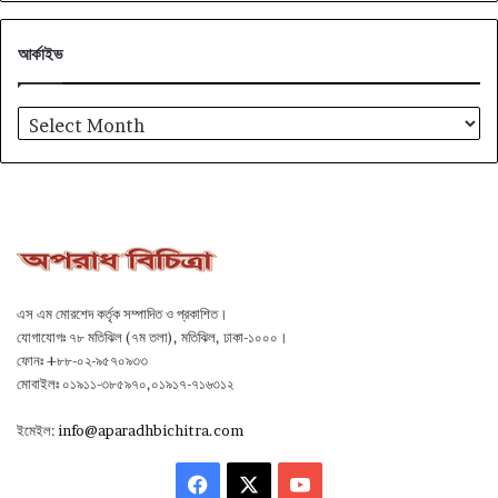
আর্কাইভ
আর্কাইভ
এস এম মোরশেদ কর্তৃক সম্পাদিত ও প্রকাশিত।
যোগাযোগঃ ৭৮ মতিঝিল (৭ম তলা), মতিঝিল, ঢাকা-১০০০।
ফোনঃ +৮৮-০২-৯৫৭০৯৩৩
মোবাইলঃ ০১৯১১-৩৮৫৯৭০,০১৯১৭-৭১৬৩১২
ইমেইল:
info@aparadhbichitra.com
Facebook
X
YouTube