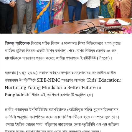
নিজস্ব প্রতিবেদক
শিশুদের সঠিক বিকাশ ও মানসম্মত শিক্ষা নিশ্চিতকরণে গণমাধ্যমের
কার্যকর ভূমিকা বিষয়ক একটি বিশেষ কর্মশালা শেষে দেশের বিভিন্ন জেলার ২৫ জন
সাংবাদিককে সনদপত্র প্রদান করেছে জাতীয় গণমাধ্যম ইনস্টিটিউট (নিমকো)।
মঙ্গলবার (৯ জুন ২০২৬) সকালে তথ্য ও সম্প্রচার মন্ত্রণালয়ের আওতাধীন জাতীয়
গণমাধ্যম ইনস্টিটিউটে SIBE-NIMC প্রকল্পের আওতায় ‘Kids’ Education:
Nurturing Young Minds for a Better Future in
Bangladesh’ শীর্ষক এই প্রশিক্ষণ কর্মশালাটি অনুষ্ঠিত হয়।
জাতীয় গণমাধ্যম ইনস্টিটিউটের মহাপরিচালক (অতিরিক্ত সচিব) মুহম্মদ হিরুজ্জামান
এনডিসি অনুষ্ঠানে সভাপতিত্ব করেন এবং প্রশিক্ষণার্থীদের হাতে সনদপত্র তুলে দেন।
এসময় ‘দৈনিক ভোরের সময়’ পত্রিকার নারায়ণগঞ্জ জেলা প্রতিনিধি এস এম জহিরুল
ইসলাম বিদ্যুৎ মহাপরিচালকের কাছ থেকে তাঁর সনদপত্র গ্রহণ করেন।