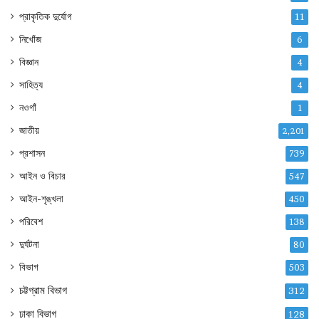
প্রাকৃতিক দুর্যোগ
11
নিখোঁজ
6
বিজ্ঞান
4
সাহিত্য
4
নওগাঁ
1
জাতীয়
2,201
প্রশাসন
739
আইন ও বিচার
547
আইন-শৃঙ্খলা
450
পরিবেশ
138
দুর্ঘটনা
80
বিভাগ
503
চট্টগ্রাম বিভাগ
312
ঢাকা বিভাগ
128