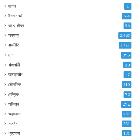
যশোর
1
ইসলাম ধর্ম
656
ধর্ম ও জীবন
96
অন্যান্য
2,963
রাজনীতি
1,727
দেশ
996
রাজধানী
28
জনদুর্ভোগ
17
ভৌগলিক
110
বৈশ্বিক
72
অভিযান
292
অনুসন্ধান
257
সংগঠন
231
প্রতারনা
131