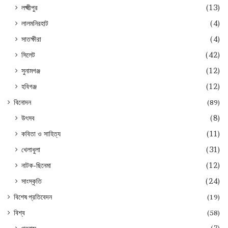
লক্ষ্মীপুর
(13)
লালমনিরহাট
(4)
সাতক্ষীরা
(4)
সিলেট
(42)
সুনামগঞ্জ
(12)
হবিগঞ্জ
(12)
বিনোদন
(89)
উৎসব
(8)
কবিতা ও সাহিত্য
(11)
খেলাধুলা
(31)
নাটক-ছিনেমা
(12)
সাংস্কৃতি
(24)
বিশেষ প্রতিবেদন
(19)
বিশ্ব
(58)