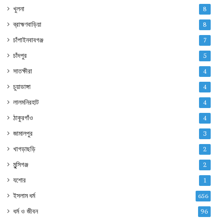
খুলনা
8
ব্রাহ্মণবাড়িয়া
8
চাঁপাইনবাবগঞ্জ
7
চাঁদপুর
5
সাতক্ষীরা
4
চুয়াডাঙ্গা
4
লালমনিরহাট
4
ঠাকুরগাঁও
4
জামালপুর
3
খাগড়াছড়ি
2
মুন্সিগঞ্জ
2
যশোর
1
ইসলাম ধর্ম
656
ধর্ম ও জীবন
96