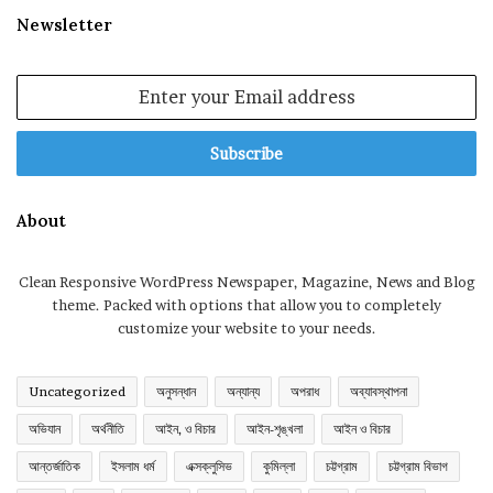
Newsletter
Enter
your
Email
address
About
Clean Responsive WordPress Newspaper, Magazine, News and Blog
theme. Packed with options that allow you to completely
customize your website to your needs.
Uncategorized
অনুসন্ধান
অন্যান্য
অপরাধ
অব্যাবস্থাপনা
অভিযান
অর্থনীতি
আইন, ও বিচার
আইন-শৃঙ্খলা
আইন ও বিচার
আন্তর্জাতিক
ইসলাম ধর্ম
এক্সক্লুসিভ
কুমিল্লা
চট্টগ্রাম
চট্টগ্রাম বিভাগ