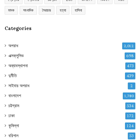
মাদক
সাংবাদিক
সৈরাচার
হত্যা
হাসিনা
Categories
অপরাধ
2,012
এক্সক্লুসিভ
698
অব্যাবস্থাপনা
473
দুর্নীতি
439
সাইবার অপরাধ
2
বাংলাদেশ
1,780
চট্টগ্রাম
534
ঢাকা
172
কুমিল্লা
124
বরিশাল
53