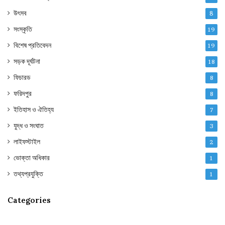
উৎসব
8
সংস্কৃতি
19
বিশেষ প্রতিবেদন
19
সড়ক দূর্ঘটনা
18
ফিচারড
8
ফরিদপুর
8
ইতিহাস ও ঐতিহ্য
7
যুদ্ধ ও সংঘাত
3
লাইফস্টাইল
2
ভোক্তা অধিকার
1
তথ্যপ্রযুক্তি
1
Categories