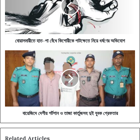
বেঁধে
কিশোরীকে
পাটক্ষেতে
নিয়ে
ধর্ষণের
অভিযোগ
বোয়ালমারীতে হাত-পা বেঁধে কিশোরীকে পাটক্ষেতে নিয়ে ধর্ষণের অভিযোগ
বায়েজিদে
দেশীয়
শর্টগান
ও
তাজা
কার্তুজসহ
দুই
যুবক
গ্রেফতার
বায়েজিদে দেশীয় শর্টগান ও তাজা কার্তুজসহ দুই যুবক গ্রেফতার
Related Articles