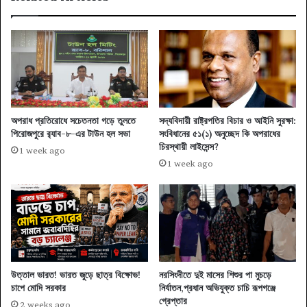
অপরাধ প্রতিরোধে সচেতনতা গড়ে তুলতে
সদ্যবিদায়ী রাষ্ট্রপতির বিচার ও আইনি সুরক্ষা:
পিরোজপুরে র‍্যাব-৮-এর টাউন হল সভা
সংবিধানের ৫১(১) অনুচ্ছেদ কি অপরাধের
চিরস্থায়ী লাইসেন্স?
1 week ago
1 week ago
উত্তাল ভারত! ভারত জুড়ে ছাত্র বিক্ষোভ!
নরসিংদীতে দুই মাসের শিশুর পা মুচড়ে
চাপে মোদি সরকার
নির্যাতন,প্রধান অভিযুক্ত চাচি রূপগঞ্জে
গ্রেপ্তার
2 weeks ago