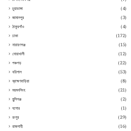
চুয়াডাঙ্গা
(4)
জামালপুর
(3)
ঠাকুরগাঁও
(4)
ঢাকা
(172)
নারায়ণগঞ্জ
(15)
নোয়াখালী
(12)
পঞ্চগড়
(22)
বরিশাল
(53)
ব্রাহ্মণবাড়িয়া
(8)
ময়মনসিংহ
(21)
মুন্সিগঞ্জ
(2)
যশোর
(1)
রংপুর
(29)
রাজশাহী
(16)