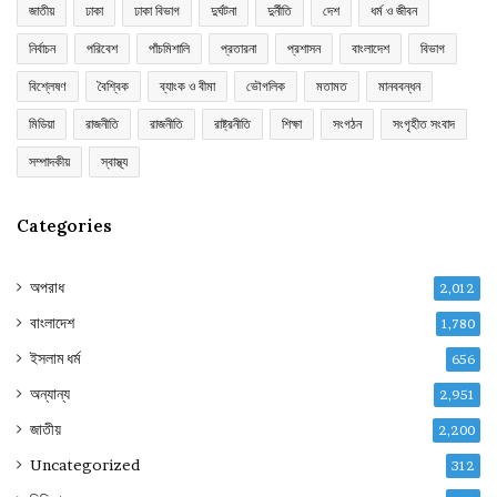
জাতীয়
ঢাকা
ঢাকা বিভাগ
দুর্ঘটনা
দুর্নীতি
দেশ
ধর্ম ও জীবন
নির্বাচন
পরিবেশ
পাঁচমিশালি
প্রতারনা
প্রশাসন
বাংলাদেশ
বিভাগ
বিশ্লেষণ
বৈশ্বিক
ব্যাংক ও বীমা
ভৌগলিক
মতামত
মানববন্ধন
মিডিয়া
রাজনীতি
রাজনীতি
রাষ্ট্রনীতি
শিক্ষা
সংগঠন
সংগৃহীত সংবাদ
সম্পাদকীয়
স্বাস্থ্য
Categories
অপরাধ
2,012
বাংলাদেশ
1,780
ইসলাম ধর্ম
656
অন্যান্য
2,951
জাতীয়
2,200
Uncategorized
312