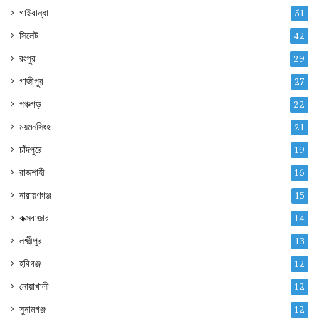
গাইবান্ধা
51
সিলেট
42
রংপুর
29
গাজীপুর
27
পঞ্চগড়
22
ময়মনসিংহ
21
চাঁদপুরে
19
রাজশাহী
16
নারায়ণগঞ্জ
15
কক্সবাজার
14
লক্ষ্মীপুর
13
হবিগঞ্জ
12
নোয়াখালী
12
সুনামগঞ্জ
12