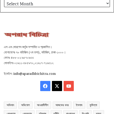
আর্কাইভ
এস এম মোরশেদ কর্তৃক সম্পাদিত ও প্রকাশিত।
যোগাযোগঃ ৭৮ মতিঝিল (৭ম তলা), মতিঝিল, ঢাকা-১০০০।
ফোনঃ +৮৮-০২-৯৫৭০৯৩৩
মোবাইলঃ ০১৯১১-৩৮৫৯৭০,০১৯১৭-৭১৬৩১২
ইমেইল:
info@aparadhbichitra.com
Facebook
X
YouTube
অভিযান
অভিযোগ
আওয়ামীলীগ
আজকের খবর
ইসলাম
কুমিল্লা
গ্রেপ্তার
গ্রেফতার
চট্টগ্রাম
দুর্নীতি
বাংলাদেশ
বিএনপি
ভারত