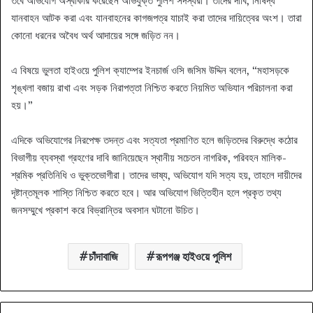
তবে অভিযোগ অস্বীকার করেছেন অভিযুক্ত পুলিশ সদস্যরা। তাদের দাবি, নিষিদ্ধ
যানবাহন আটক করা এবং যানবাহনের কাগজপত্র যাচাই করা তাদের দায়িত্বের অংশ। তারা
কোনো ধরনের অবৈধ অর্থ আদায়ের সঙ্গে জড়িত নন।
এ বিষয়ে ভুলতা হাইওয়ে পুলিশ ক্যাম্পের ইনচার্জ ওসি জসিম উদ্দিন বলেন, “মহাসড়কে
শৃঙ্খলা বজায় রাখা এবং সড়ক নিরাপত্তা নিশ্চিত করতে নিয়মিত অভিযান পরিচালনা করা
হয়।”
এদিকে অভিযোগের নিরপেক্ষ তদন্ত এবং সত্যতা প্রমাণিত হলে জড়িতদের বিরুদ্ধে কঠোর
বিভাগীয় ব্যবস্থা গ্রহণের দাবি জানিয়েছেন স্থানীয় সচেতন নাগরিক, পরিবহন মালিক-
শ্রমিক প্রতিনিধি ও ভুক্তভোগীরা। তাদের ভাষ্য, অভিযোগ যদি সত্য হয়, তাহলে দায়ীদের
দৃষ্টান্তমূলক শাস্তি নিশ্চিত করতে হবে। আর অভিযোগ ভিত্তিহীন হলে প্রকৃত তথ্য
জনসম্মুখে প্রকাশ করে বিভ্রান্তির অবসান ঘটানো উচিত।
চাঁদাবাজি
রূপগঞ্জ হাইওয়ে পুলিশ