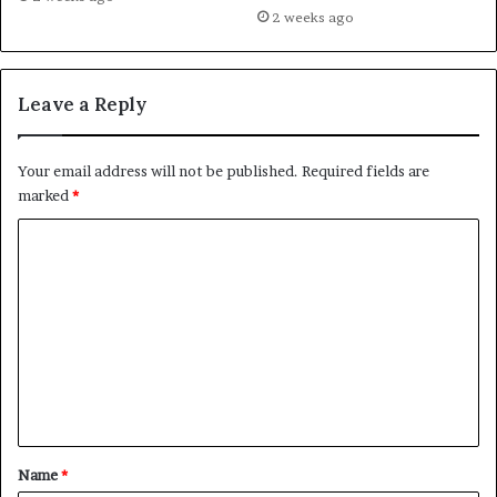
2 weeks ago
Leave a Reply
Your email address will not be published.
Required fields are
marked
*
C
o
m
m
e
n
t
*
Name
*