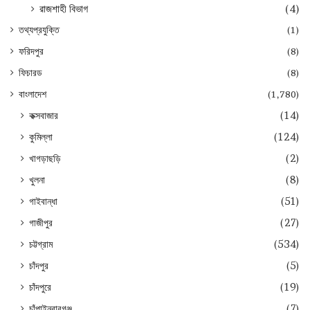
রাজশাহী বিভাগ
(4)
তথ্যপ্রযুক্তি
(1)
ফরিদপুর
(8)
ফিচারড
(8)
বাংলাদেশ
(1,780)
কক্সবাজার
(14)
কুমিল্লা
(124)
খাগড়াছড়ি
(2)
খুলনা
(8)
গাইবান্ধা
(51)
গাজীপুর
(27)
চট্টগ্রাম
(534)
চাঁদপুর
(5)
চাঁদপুরে
(19)
চাঁপাইনবাবগঞ্জ
(7)