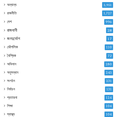
অন্যান্য
2,951
রাজনীতি
1,727
দেশ
996
রাজধানী
28
জনদুর্ভোগ
17
ভৌগলিক
110
বৈশ্বিক
72
অভিযান
280
অনুসন্ধান
245
সংগঠন
231
নির্বাচন
131
প্রতারনা
124
শিক্ষা
104
স্বাস্থ্য
104