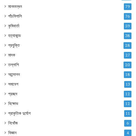
মানববন্ধন
79
পাঁচমিশালি
76
কৃষিবার্তা
59
হত্যাকান্ড
38
প্রযুক্তি
28
মাদক
27
তল্লাশি
20
আন্দোলন
18
সমাবেশ
13
প্রচ্ছদ
12
বিক্ষোভ
12
প্রাকৃতিক দুর্যোগ
11
নিখোঁজ
6
বিজ্ঞান
4