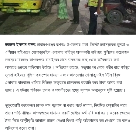
নজরুল ইসলাম বাদল:
নারায়ণগঞ্জের রূপগঞ্জ উপজেলার ঢাকা-সিলেট মহাসড়কের ভুলতা ও
এশিয়ান হাইওয়ের গোলাকান্দাইল এলাকায় দায়িত্ব পালনকারী হাইওয়ে পুলিশের কয়েকজন
সদস্যের বিরুদ্ধে কাগজপত্র যাচাইয়ের নামে চালকদের কাছ থেকে অবৈধভাবে অর্থ
আদায়ের গুরুতর অভিযোগ উঠেছে। অভিযোগ রয়েছে, সন্ধ্যার পর থেকে গভীর রাত পর্যন্ত
ভুলতা হাইওয়ে পুলিশ ক্যাম্পের সামনে এবং সকালবেলায় গোলাকান্দাইল স্টিল ব্রিজ
এলাকায় যানবাহন থামিয়ে বিভিন্ন অজুহাতে চালকদের হয়রানি করে টাকা আদায় করা
হচ্ছে। এ ঘটনায় পরিবহন চালক ও স্থানীয়দের মধ্যে ব্যাপক অসন্তোষ সৃষ্টি হয়েছে।
ভুক্তভোগী কয়েকজন চালক নাম প্রকাশ না করার শর্তে জানান, নিয়মিত তল্লাশির নামে
তাদের গাড়ি থামিয়ে কাগজপত্রে সামান্য ত্রুটি দেখিয়ে অর্থ দাবি করা হয়। অনেক ক্ষেত্রে
টাকা দিতে অস্বীকৃতি জানালে মামলা দেওয়া কিংবা গাড়ি আটকানোর ভয় দেখানো হয় বলেও
অভিযোগ করেন তারা।