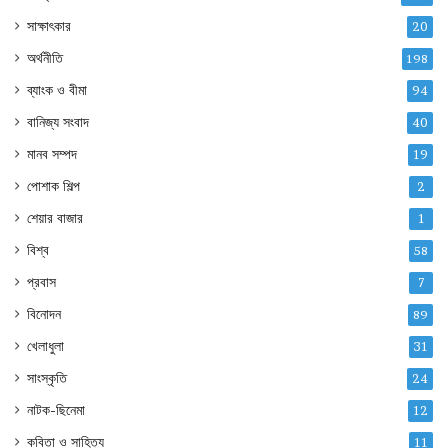
সাক্ষাৎকার
20
অর্থনীতি
198
ব্যাংক ও বীমা
94
বানিজ্য সংবাদ
40
মানব সম্পদ
19
পোশাক শিল্প
2
শেয়ার বাজার
1
বিশ্ব
58
প্রবাস
7
বিনোদন
89
খেলাধুলা
31
সাংস্কৃতি
24
নাটক-ছিনেমা
12
কবিতা ও সাহিত্য
11