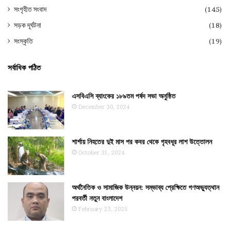
সংগৃহীত সংবাদ
(145)
সড়ক দূর্ঘটনা
(18)
সংস্কৃতি
(19)
সর্বাধিক পঠিত
এসবিএসি ব্যাংকের ১৮৯তম পর্ষদ সভা অনুষ্ঠিত
December 30, 2024
শার্শায় নিহতের দুই মাস পর কবর থেকে গৃহবধূর লাশ উত্তোলন
October 31, 2024
অর্থনৈতিক ও সামাজিক উন্নয়ন: সম্ভাব্য প্রেক্ষিতে গণঅভ্যুত্থান
পরবর্তী নতুন বাংলাদেশ
February 23, 2025