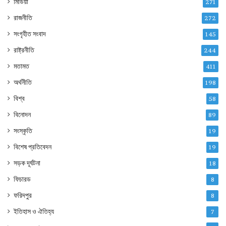
মিডিয়া
271
রাজনীতি
272
সংগৃহীত সংবাদ
145
রাষ্ট্রনীতি
244
মতামত
411
অর্থনীতি
198
বিশ্ব
58
বিনোদন
89
সংস্কৃতি
19
বিশেষ প্রতিবেদন
19
সড়ক দূর্ঘটনা
18
ফিচারড
8
ফরিদপুর
8
ইতিহাস ও ঐতিহ্য
7