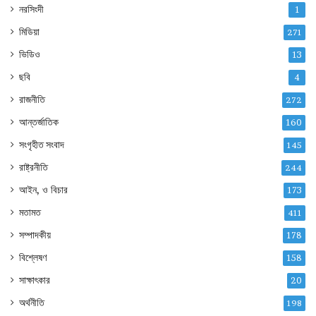
নরসিংদী
1
মিডিয়া
271
ভিডিও
13
ছবি
4
রাজনীতি
272
আন্তর্জাতিক
160
সংগৃহীত সংবাদ
145
রাষ্ট্রনীতি
244
আইন, ও বিচার
173
মতামত
411
সম্পাদকীয়
178
বিশ্লেষণ
158
সাক্ষাৎকার
20
অর্থনীতি
198