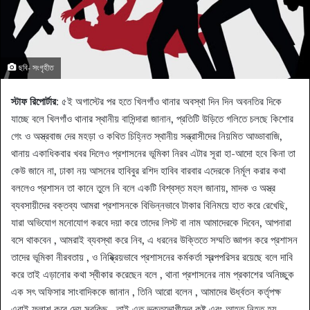
ছবি- সংগৃহীত
স্টাফ রিপোর্টার
: ৫ই অগাস্টের পর হতে খিলগাঁও থানার অবস্থা দিন দিন অবনতির দিকে
যাচ্ছে বলে খিলগাঁও থানার স্থানীয় বাসিন্দারা জানান, প্রতিটি উড়িতে গলিতে চলছে কিশোর
গেং ও অস্ত্রবাজ দের মহড়া ও কথিত চিহ্নিত স্থানীয় সন্ত্রাসীদের নিয়মিত আড্ডাবাজি,
থানায় একাধিকবার খবর দিলেও প্রশাসনের ভূমিকা নিরব এটার সূরা হা-আদো হবে কিনা তা
কেউ জানে না, ঢাকা নয় আসনের হাবিবুর রশিদ হাবিব বারবার এদেরকে নির্মূল করার কথা
বললেও প্রশাসন তা কানে তুলে নি বলে একটি বিশ্বস্ত মহল জানায়, মাদক ও অস্ত্র
ব্যবসায়ীদের বক্তব্য আমরা প্রশাসনকে বিভিন্নভাবে টাকার বিনিময়ে হাত করে রেখেছি,
যারা অভিযোগ মনোযোগ করবে দয়া করে তাদের লিস্ট বা নাম আমাদেরকে দিবেন, আপনারা
বসে থাকবেন , আমরাই ব্যবস্থা করে নিব, এ ধরনের উক্তিতে সম্মতি জ্ঞাপন করে প্রশাসন
তাদের ভূমিকা নীরবতায় , ও নিষ্ক্রিয়ভাবে প্রশাসনের কর্মকর্তা স্বল্পপরিসর রয়েছে বলে দাবি
করে তাই এড়ানোর কথা স্বীকার করেছেন বলে , থানা প্রশাসনের নাম প্রকাশের অনিচ্ছুক
এক সৎ অফিসার সাংবাদিককে জানান , তিনি আরো বলেন , আমাদের ঊর্ধ্বতন কর্তৃপক্ষ
এরাই ফ্লাশ করে দেয় সবকিছু , তাই এত ভুক্তভোগীদের কষ্ট এবং আহত নিহত হয় ,