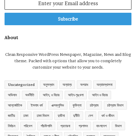
your
Email
address
About
Clean Responsive WordPress Newspaper, Magazine, News and Blog
theme. Packed with options that allow you to completely
customize your website to your needs.
Uncategorized
অনুসন্ধান
অন্যান্য
অপরাধ
অব্যাবস্থাপনা
অভিযান
অর্থনীতি
আইন, ও বিচার
আইন-শৃঙ্খলা
আইন ও বিচার
আন্তর্জাতিক
ইসলাম ধর্ম
এক্সক্লুসিভ
কুমিল্লা
চট্টগ্রাম
চট্টগ্রাম বিভাগ
জাতীয়
ঢাকা
ঢাকা বিভাগ
দুর্ঘটনা
দুর্নীতি
দেশ
ধর্ম ও জীবন
নির্বাচন
পরিবেশ
পাঁচমিশালি
প্রতারনা
প্রশাসন
বাংলাদেশ
বিভাগ