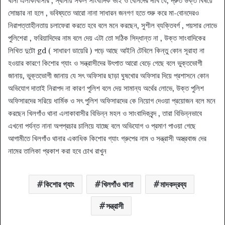
থানা এলাকাবাসীর , স্থানীয় সকল সাংবাদিক ভাই ও বোনদের দাবি যে, দ্রুত উক্ত বিষয়ে
সোচ্চার না হলে , ভবিষ্যতে আরো নানা সাধারন জনগণ হতে শুরু করে মা-বোনদেরও
নিরাপত্তাহীনতায় চলাফেরা করতে হবে বলে মনে করছেন, সুশীল ব্যক্তিবর্গ , পয়সার লোভে
পুলিশেরা , ফরিয়াদিদের নাম বলে দেয় এটা তো সঠিক সিদ্ধান্ত না , উক্ত সাংবাদিকের
লিখিত দুটো gd ( সাধারণ ডায়েরি ) পড়ে আছে আইনি টেবিলে কিন্তু কোন সূরাহা না
হওয়ার কারণে কিশোর গ্যাং ও সন্ত্রাসীদের উৎপাত আরো বেড়ে গেছে বলে ভুক্তভোগী
জানায়, ভুক্তভোগী জানায় যে সৎ অফিসার ছাড়া ঘুষখোর অফিসার দিয়ে প্রশাসনে কোন
অভিযোগ দাতাই নিরাপদ না কারণ পুলিশ বলে দেয় সামান্য অর্থের লোভে, উক্ত পুলিশ
অফিসারদের সরিয়ে ধার্মিক ও সৎ পুলিশ অফিসারদের কে নিয়োগ দেওয়া প্রয়োজন বলে মনে
করছেন খিলগাঁও থানা এলাকাবাসীর বিভিন্ন মহল ও সাংবাদিকবৃন্দ , তারা বিভিন্নভাবে
এখনো পর্যন্ত নানা অপপ্রচার চালিয়ে যাচ্ছে বলে অভিযোগ ও প্রমাণ পাওয়া গেছে
আগামীতে খিলগাঁও থানার একাধিক কিশোর গ্যাং গ্রুপের নাম ও সন্ত্রাসী অস্ত্রবাজ দের
নামের তালিকা প্রকাশ করা হবে চোখ রাখুন
কিশোর গ্যাং
খিলগাঁও থানা
মাদকদ্রব্য
সন্ত্রাসী