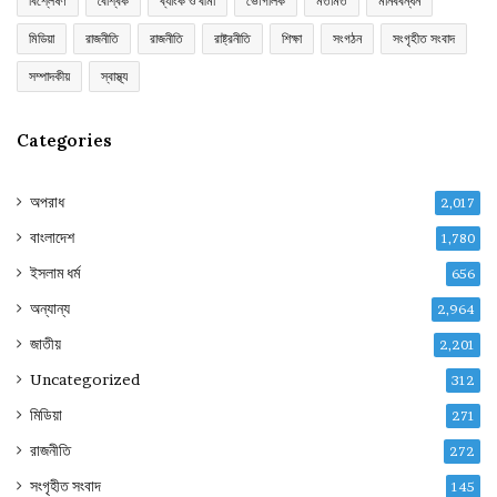
বিশ্লেষণ
বৈশ্বিক
ব্যাংক ও বীমা
ভৌগলিক
মতামত
মানববন্ধন
মিডিয়া
রাজনীতি
রাজনীতি
রাষ্ট্রনীতি
শিক্ষা
সংগঠন
সংগৃহীত সংবাদ
সম্পাদকীয়
স্বাস্থ্য
Categories
অপরাধ
2,017
বাংলাদেশ
1,780
ইসলাম ধর্ম
656
অন্যান্য
2,964
জাতীয়
2,201
Uncategorized
312
মিডিয়া
271
রাজনীতি
272
সংগৃহীত সংবাদ
145