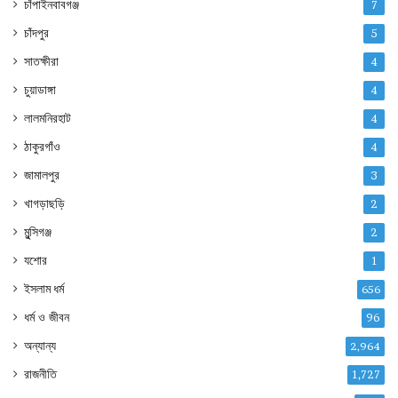
চাঁপাইনবাবগঞ্জ
7
চাঁদপুর
5
সাতক্ষীরা
4
চুয়াডাঙ্গা
4
লালমনিরহাট
4
ঠাকুরগাঁও
4
জামালপুর
3
খাগড়াছড়ি
2
মুন্সিগঞ্জ
2
যশোর
1
ইসলাম ধর্ম
656
ধর্ম ও জীবন
96
অন্যান্য
2,964
রাজনীতি
1,727