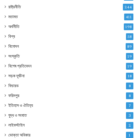
রাষ্ট্রনীতি
244
মতামত
411
অর্থনীতি
198
বিশ্ব
58
বিনোদন
89
সংস্কৃতি
19
বিশেষ প্রতিবেদন
19
সড়ক দূর্ঘটনা
18
ফিচারড
8
ফরিদপুর
8
ইতিহাস ও ঐতিহ্য
7
যুদ্ধ ও সংঘাত
3
লাইফস্টাইল
2
ভোক্তা অধিকার
1