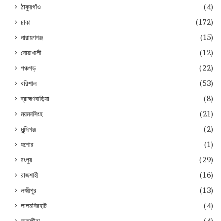
ঠাকুরগাঁও
(4)
ঢাকা
(172)
নারায়ণগঞ্জ
(15)
নোয়াখালী
(12)
পঞ্চগড়
(22)
বরিশাল
(53)
ব্রাহ্মণবাড়িয়া
(8)
ময়মনসিংহ
(21)
মুন্সিগঞ্জ
(2)
যশোর
(1)
রংপুর
(29)
রাজশাহী
(16)
লক্ষ্মীপুর
(13)
লালমনিরহাট
(4)
সাতক্ষীরা
(4)