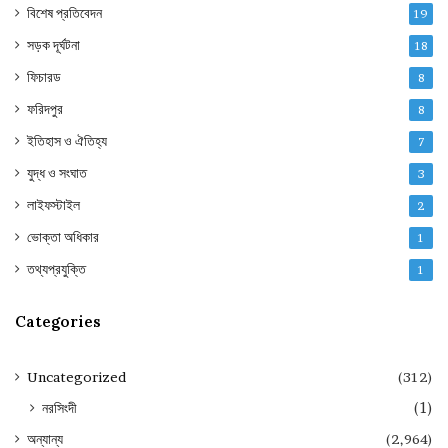
বিশেষ প্রতিবেদন
19
সড়ক দূর্ঘটনা
18
ফিচারড
8
ফরিদপুর
8
ইতিহাস ও ঐতিহ্য
7
যুদ্ধ ও সংঘাত
3
লাইফস্টাইল
2
ভোক্তা অধিকার
1
তথ্যপ্রযুক্তি
1
Categories
Uncategorized
(312)
নরসিংদী
(1)
অন্যান্য
(2,964)