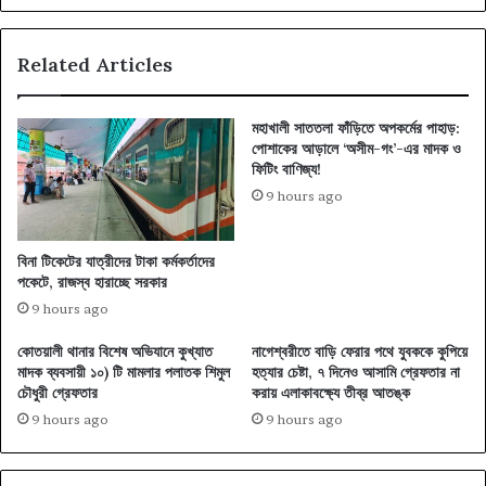
Related Articles
মহাখালী সাততলা ফাঁড়িতে অপকর্মের পাহাড়:
পোশাকের আড়ালে ‘অসীম-গং’-এর মাদক ও
ফিটিং বাণিজ্য!
9 hours ago
বিনা টিকেটের যাত্রীদের টাকা কর্মকর্তাদের
পকেটে, রাজস্ব হারাচ্ছে সরকার
9 hours ago
কোতয়ালী থানার বিশেষ অভিযানে কুখ্যাত
নাগেশ্বরীতে বাড়ি ফেরার পথে যুবককে কুপিয়ে
মাদক ব্যবসায়ী ১০) টি মামলার পলাতক শিমুল
হত্যার চেষ্টা, ৭ দিনেও আসামি গ্রেফতার না
চৌধুরী গ্রেফতার
করায় এলাকাবক্ষ্যে তীব্র আতঙ্ক
9 hours ago
9 hours ago