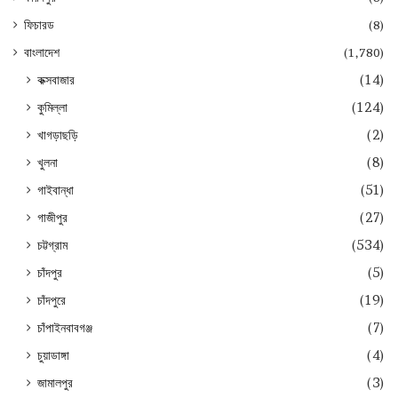
ফিচারড
(8)
বাংলাদেশ
(1,780)
কক্সবাজার
(14)
কুমিল্লা
(124)
খাগড়াছড়ি
(2)
খুলনা
(8)
গাইবান্ধা
(51)
গাজীপুর
(27)
চট্টগ্রাম
(534)
চাঁদপুর
(5)
চাঁদপুরে
(19)
চাঁপাইনবাবগঞ্জ
(7)
চুয়াডাঙ্গা
(4)
জামালপুর
(3)