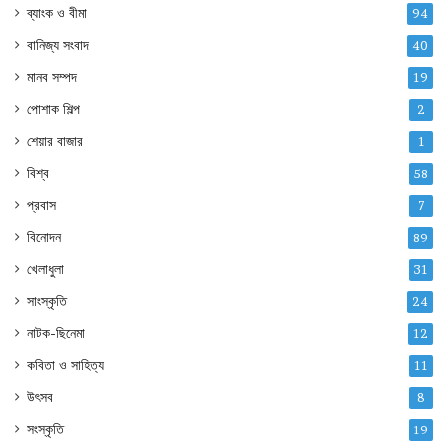
ব্যাংক ও বীমা
94
বানিজ্য সংবাদ
40
মানব সম্পদ
19
পোশাক শিল্প
2
শেয়ার বাজার
1
বিশ্ব
58
প্রবাস
7
বিনোদন
89
খেলাধুলা
31
সাংস্কৃতি
24
নাটক-ছিনেমা
12
কবিতা ও সাহিত্য
11
উৎসব
8
সংস্কৃতি
19