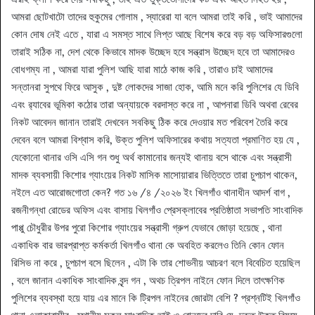
আমরা ছোটখাটো তাদের হুকুমের গোলাম , স্যারেরা যা বলে আমরা তাই করি , ভাই আমাদের
কোন দোষ নেই এতে , যারা এ সমস্ত সাথে লিপ্ত আছে বিশেষ করে বড় বড় অফিসারগুলো
তারাই সঠিক না, দেশ থেকে কিভাবে মাদক উচ্ছেদ হবে সন্ত্রাস উচ্ছেদ হবে তা আমাদেরও
বোধগম্য না , আমরা যারা পুলিশ আছি যারা মাঠে কাজ করি , তারাও চাই আমাদের
সন্তানরা সুপথে ফিরে আসুক , দুষ্ট লোকদের সাজা হোক, আমি মনে করি পুলিশের যে ডিবি
এবং র‍্যাবের ভূমিকা কঠোর তারা অন্যায়কে বরদাস্ত করে না , আপনারা ডিবি অথবা রেবের
নিকট আবেদন জানান তারাই দেখবেন সবকিছু ঠিক করে দেওয়ার মত পরিবেশ তৈরি করে
দেবেন বলে আমরা বিশ্বাস করি, উক্ত পুলিশ অফিসারের কথায় সত্যতা প্রমাণিত হয় যে ,
যেকোনো থানার ওসি এসি গন শুধু অর্থ কামানোর জন্যই থানায় বসে থাকে এবং সন্ত্রাসী
মাদক ব্যবসায়ী কিশোর গ্যাংয়ের নিকট মাসিক মাসোয়ারার ভিত্তিতে তারা চুপচাপ থাকেন,
নইলে এত আরোজগোতা কেন? গত ১৬ /৪ /২০২৬ ইং খিলগাঁও থানাধীন আদর্শ বাগ ,
রজনীগন্ধা রোডের অফিস এবং বাসায় খিলগাঁও প্রেসক্লাবের প্রতিষ্ঠাতা সভাপতি সাংবাদিক
পাপ্পু চৌধুরীর উপর পুরো কিশোর গ্যাংয়ের সন্ত্রাসী গ্রুপ যেভাবে জোড়া হয়েছে , থানা
একাধিক বার ভারপ্রাপ্ত কর্মকর্তা খিলগাঁও থানা কে অবহিত করলেও তিনি কোন ফোন
রিসিভ না করে , চুপচাপ বসে ছিলেন , এটা কি তার শোভনীয় আচরণ বলে বিবেচিত হয়েছিল
, বলে জানান একাধিক সাংবাদিক বৃন্দ গন , অথচ ত্রিপল নাইনে ফোন দিলে তাৎক্ষণিক
পুলিশের ব্যবস্থা হয়ে যায় এর মানে কি ট্রিপল নাইনের জোরটা বেশি ? প্রশ্নটিই খিলগাঁও