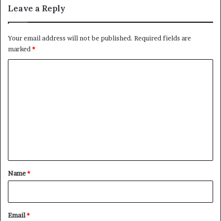
Leave a Reply
Your email address will not be published.
Required fields are
marked
*
C
o
m
m
e
n
t
*
Name
*
Email
*