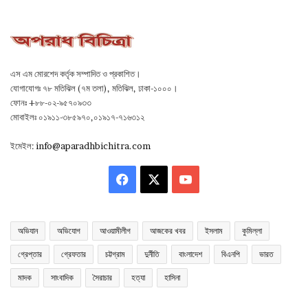
এস এম মোরশেদ কর্তৃক সম্পাদিত ও প্রকাশিত।
যোগাযোগঃ ৭৮ মতিঝিল (৭ম তলা), মতিঝিল, ঢাকা-১০০০।
ফোনঃ +৮৮-০২-৯৫৭০৯৩৩
মোবাইলঃ ০১৯১১-৩৮৫৯৭০,০১৯১৭-৭১৬৩১২
ইমেইল:
info@aparadhbichitra.com
Facebook
X
YouTube
অভিযান
অভিযোগ
আওয়ামীলীগ
আজকের খবর
ইসলাম
কুমিল্লা
গ্রেপ্তার
গ্রেফতার
চট্টগ্রাম
দুর্নীতি
বাংলাদেশ
বিএনপি
ভারত
মাদক
সাংবাদিক
সৈরাচার
হত্যা
হাসিনা