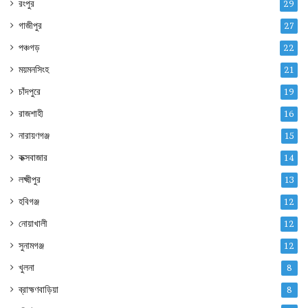
রংপুর
29
গাজীপুর
27
পঞ্চগড়
22
ময়মনসিংহ
21
চাঁদপুরে
19
রাজশাহী
16
নারায়ণগঞ্জ
15
কক্সবাজার
14
লক্ষ্মীপুর
13
হবিগঞ্জ
12
নোয়াখালী
12
সুনামগঞ্জ
12
খুলনা
8
ব্রাহ্মণবাড়িয়া
8