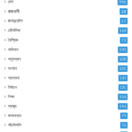
দেশ
996
রাজধানী
28
জনদুর্ভোগ
17
ভৌগলিক
110
বৈশ্বিক
72
অভিযান
293
অনুসন্ধান
258
সংগঠন
232
প্রতারনা
131
নির্বাচন
131
শিক্ষা
104
স্বাস্থ্য
104
মানববন্ধন
79
পাঁচমিশালি
76