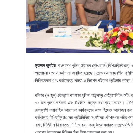
মুহাম্মদ জুবাইর
: বাংলাদেশ পুলিশ উইমেন নেটওয়ার্ক (বিপিডব্লিউএন)-
আলোচনা সভা ও কর্মশালা অনুষ্ঠিত হয়েছে। জেন্ডার-সংবেদনশীল পুলিশি
নিশ্চিতকরণ এবং কর্মক্ষেত্রে সমতা ও নিরাপদ পরিবেশ প্রতিষ্ঠার লক্ষ্
রবিবার (৭ জুন) চট্টগ্রাম দামপাড়া পুলিশ লাইন্সস্থ মেট্রোপলিটন শুটিং ক্
৭০ জন পুলিশ কর্মকর্তা এবং ঊর্ধ্বতন নেতৃত্ব অংশগ্রহণ করেন। “ব
দেশব্যাপী ধারাবাহিক আলোচনা কার্যক্রমের অংশ হিসেবে আয়োজন করা
কর্মশালায় বিপিডব্লিউএনের প্রতিনিধিরা সংগঠনের কৌশলগত পরিকল্পনার 
রাখা, ডিজিটাল নিরাপত্তা নিশ্চিত করা, প্রযুক্তির সহায়তায় জেন্ডারভি
পেশাগত উন্নয়নের বিভিন্ন দিক নিয়ে আলোচনা করা হয়।