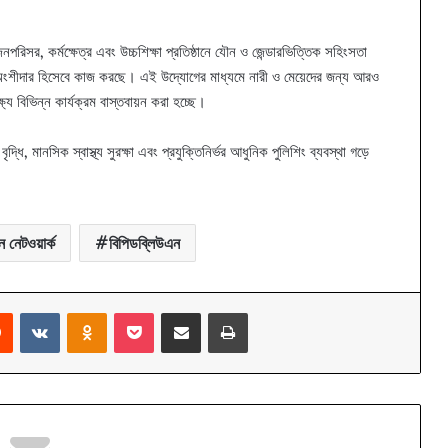
িসর, কর্মক্ষেত্র এবং উচ্চশিক্ষা প্রতিষ্ঠানে যৌন ও জেন্ডারভিত্তিক সহিংসতা
রি অংশীদার হিসেবে কাজ করছে। এই উদ্যোগের মাধ্যমে নারী ও মেয়েদের জন্য আরও
যে বিভিন্ন কার্যক্রম বাস্তবায়ন করা হচ্ছে।
্ধি, মানসিক স্বাস্থ্য সুরক্ষা এবং প্রযুক্তিনির্ভর আধুনিক পুলিশিং ব্যবস্থা গড়ে
 নেটওয়ার্ক
বিপিডব্লিউএন
rest
Reddit
VKontakte
Odnoklassniki
Pocket
Share via Email
Print