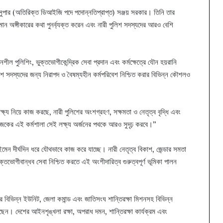
শ সুপার (অতিরিক্ত ডিআইজি পদে পদোন্নতিপ্রাপ্ত) সঞ্জয় সরকার। তিনি তার
লমান অঙ্গীকারের কথা পুনর্ব্যক্ত করেন এবং নারী পুলিশ সদস্যদের আরও বেশি
ল পুলিশিং, ভুক্তভোগীকেন্দ্রিক সেবা প্রদান এবং কর্মক্ষেত্রে যৌন হয়রানি
িশ সদস্যদের জন্য নিরাপদ ও বৈষম্যহীন কর্মপরিবেশ নিশ্চিত করার বিভিন্ন কৌশলও
্য নিয়ে কাজ করছে, নারী পুলিশের অংশগ্রহণ, সক্ষমতা ও নেতৃত্ব বৃদ্ধি এবং
জকের এই কর্মশালা সেই লক্ষ্য অর্জনের পথকে আরও সুদৃঢ় করবে।”
ন দীর্ঘদিন ধরে যৌথভাবে কাজ করে যাচ্ছে। নারী নেতৃত্ব বিকাশ, জেন্ডার সমতা
ক্তভোগীবান্ধব সেবা নিশ্চিত করতে এই অংশীদারিত্ব গুরুত্বপূর্ণ ভূমিকা পালন
শের বিভিন্ন ইউনিট, জেলা কমান্ড এবং জাতিসংঘ শান্তিরক্ষা মিশনসহ বিভিন্ন
েছেন। দেশের আইনশৃঙ্খলা রক্ষা, অপরাধ দমন, শান্তিরক্ষা কার্যক্রম এবং