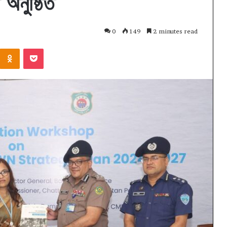
 অনুষ্ঠিত
0
149
2 minutes read
Kontakte
Odnoklassniki
Pocket