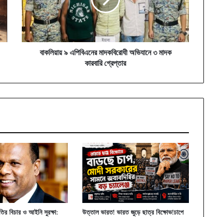
অভিযানে
৩
মাদক
কারবারি
গ্রেপ্তার
বাকলিয়ায় ৯ এপিবিএনের মাদকবিরোধী অভিযানে ৩ মাদক
কারবারি গ্রেপ্তার
রপতির বিচার ও আইনি সুরক্ষা:
উত্তাল ভারত! ভারত জুড়ে ছাত্র বিক্ষোভ!চাপে