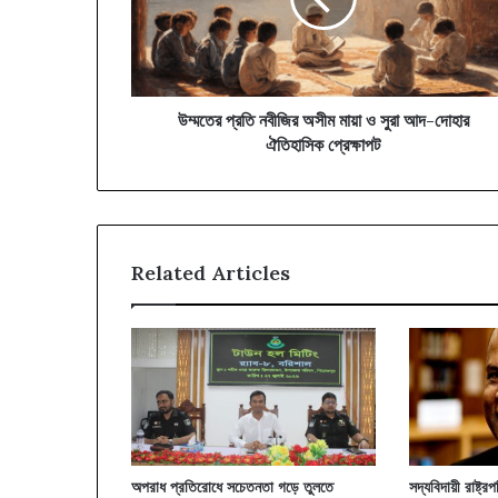
মায়া
ও
সুরা
আদ-
দোহার
ঐতিহাসিক
উম্মতের প্রতি নবীজির অসীম মায়া ও সুরা আদ-দোহার
প্রেক্ষাপট
ঐতিহাসিক প্রেক্ষাপট
Related Articles
অপরাধ প্রতিরোধে সচেতনতা গড়ে তুলতে
সদ্যবিদায়ী রাষ্ট্