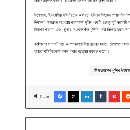
জনসেবামূলক কর্মকাণ্ডে তাদের অবদান ক্রমেই বৃদ্ধি পাচ্ছে।
উল্লেখ্য, ইউরোপীয় ইউনিয়নের অর্থায়নে ইউএন উইমেন পরিচালিত “জনপর
নিরসন” প্রকল্পের আওতায় বাংলাদেশ পুলিশ একটি গুরুত্বপূর্ণ সরকা
নিরাপদ পরিবেশ এবং জেন্ডার-সংবেদনশীল পুলিশি সেবা নিশ্চিত করার লক্ষ্
কর্মশালার সমাপনী পর্বে অংশগ্রহণকারীরা জেন্ডার সমতা, পেশাগত দক্ষতা বৃদ
তুলতে সম্মিলিতভাবে কাজ করার প্রত্যয় ব্যক্ত করেন।
বাংলাদেশ পুলিশ উইমেন
Facebook
X
LinkedIn
Tumblr
Pinte
Share