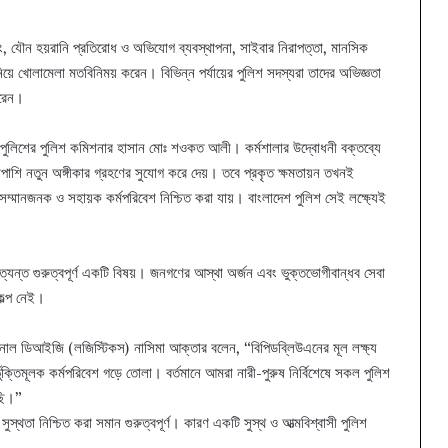
শিং, যৌন হয়রানি প্রতিরোধ ও অভিযোগ ব্যবস্থাপনা, সাইবার নিরাপত্তা, মানসিক
ষয় নিয়ে খোলামেলা মতবিনিময় করেন। বিভিন্ন পর্যায়ের পুলিশ সদস্যরা তাদের অভিজ্ঞতা
করেন।
িটন পুলিশের পুলিশ কমিশনার হাসান মোঃ শওকত আলী। কর্মশালার উদ্বোধনী বক্তব্যে
শাপাশি নতুন অঙ্গীকার গ্রহণের সুযোগ করে দেয়। তবে প্রকৃত ক্ষমতায়ন তখনই
সম্মানজনক ও সহায়ক কর্মপরিবেশ নিশ্চিত করা যায়। বাংলাদেশ পুলিশ সেই লক্ষ্যেই
্যন্ত গুরুত্বপূর্ণ একটি বিষয়। জনগণের আস্থা অর্জন এবং ভুক্তভোগীবান্ধব সেবা
কল্প নেই।
ডিশনাল ডিআইজি (লজিস্টিকস) নাসিমা আক্তার বলেন, “বিপিডব্লিউএনের মূল লক্ষ্য
ুক্তিমূলক কর্মপরিবেশ গড়ে তোলা। বর্তমানে আমরা নারী-পুরুষ নির্বিশেষে সকল পুলিশ
রছি।”
স্থতা নিশ্চিত করা সমান গুরুত্বপূর্ণ। কারণ একটি সুস্থ ও আত্মবিশ্বাসী পুলিশ