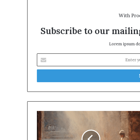
With Pro
Subscribe to our mailing
Lorem ipsum dol
Enter
your
Email
address
উম্মতের
প্রতি
নবীজির
অসীম