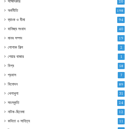
সাক্ষাৎকার
20
অর্থনীতি
198
ব্যাংক ও বীমা
94
বানিজ্য সংবাদ
40
মানব সম্পদ
19
পোশাক শিল্প
2
শেয়ার বাজার
1
বিশ্ব
58
প্রবাস
7
বিনোদন
89
খেলাধুলা
31
সাংস্কৃতি
24
নাটক-ছিনেমা
12
কবিতা ও সাহিত্য
11