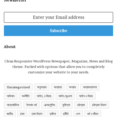
Newsletter
Enter
your
Email
address
About
Clean Responsive WordPress Newspaper, Magazine, News and Blog
theme. Packed with options that allow you to completely
customize your website to your needs.
Uncategorized
অনুসন্ধান
অন্যান্য
অপরাধ
অব্যাবস্থাপনা
অভিযান
অর্থনীতি
আইন, ও বিচার
আইন-শৃঙ্খলা
আইন ও বিচার
আন্তর্জাতিক
ইসলাম ধর্ম
এক্সক্লুসিভ
কুমিল্লা
চট্টগ্রাম
চট্টগ্রাম বিভাগ
জাতীয়
ঢাকা
ঢাকা বিভাগ
দুর্ঘটনা
দুর্নীতি
দেশ
ধর্ম ও জীবন