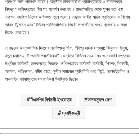
প্রদর্শনী স্টল পরিদর্শন করেন। অনুষ্ঠানে মাদকবিরোধী প্রামাণ্যচিত্র ও মাদকদ্রব্য
নিয়ন্ত্রণ অধিদপ্তরের থিম সং প্রদর্শন করা হয়। মাদকাসক্তি থেকে সুস্থ হয়ে ওঠা
একজন ব্যক্তি নিজের অভিজ্ঞতা তুলে ধরেন। এছাড়া বার্ষিক মাদক প্রতিবেদন ও বিশেষ
স্মারক উন্মোচন এবং বিভিন্ন প্রতিযোগিতায় বিজয়ী শিক্ষার্থীদের মধ্যে পুরস্কার ও সনদ
বিতরণ করা হয়।
এ বছরের আন্তর্জাতিক দিবসের প্রতিপাদ্য ছিল, “বিশ্ব মাদক সমস্যা: বিদ্যমান ইস্যু,
নতুন চ্যালেঞ্জ, উদ্ভাবনী প্রতিক্রিয়া”।অনুষ্ঠানে বিভিন্ন মন্ত্রণালয় ও সরকারি দপ্তরের
ঊর্ধ্বতন কর্মকর্তা, মাদকদ্রব্য নিয়ন্ত্রণ অধিদপ্তরের কর্মকর্তা-কর্মচারী, শিক্ষক, শিক্ষার্থী,
গবেষক, অভিভাবক, ধর্মীয় নেতা, সুশীল সমাজের প্রতিনিধি এবং প্রিন্ট, ইলেকট্রনিক ও
অনলাইন গণমাধ্যমের সাংবাদিকরা উপস্থিত ছিলেন।
বিএনপির নির্বাচনী ইশতেহার
মাদকমুক্ত দেশ
স্বরাষ্ট্রমন্ত্রী