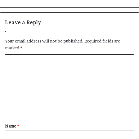
Leave a Reply
Your email address will not be published.
Required fields are
marked
*
C
o
m
m
e
n
t
*
Name
*