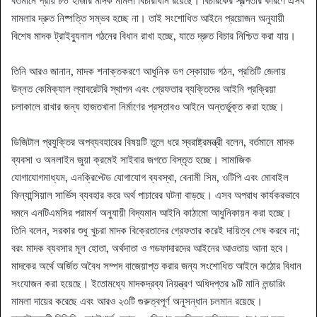
বর্তমানে প্রায় ৮০ হাজার মাদক মামলা বিচারাধীন রয়েছে। বিচারকের স্বল্পতার কারণে এসব
মামলার দ্রুত নিষ্পত্তি সম্ভব হচ্ছে না। তাই সংশোধিত আইনে প্রয়োজন অনুযায়ী
বিশেষ মাদক ট্রাইব্যুনাল গঠনের বিধান রাখা হচ্ছে, যাতে দ্রুত বিচার নিশ্চিত করা যায়।
তিনি আরও জানান, মাদক শনাক্তকরণে আধুনিক ডগ স্কোয়াড গঠন, প্রতিটি জেলায়
উন্নত কেমিক্যাল ল্যাবরেটরি স্থাপন এবং গ্রেফতার ব্যক্তিদের আইনি প্রক্রিয়া
চলাকালে রাখার জন্য হাজতখানা নির্মাণের প্রস্তাবও আইনে অন্তর্ভুক্ত করা হচ্ছে।
ডিজিটাল প্রযুক্তির অপব্যবহারের বিষয়টি তুলে ধরে স্বরাষ্ট্রমন্ত্রী বলেন, বর্তমানে মাদক
ব্যবসা ও অনলাইন জুয়া ক্রমেই সাইবার জগতে বিস্তৃত হচ্ছে। সামাজিক
যোগাযোগমাধ্যম, এনক্রিপ্টেড যোগাযোগ ব্যবস্থা, বেনামী সিম, ওটিপি এবং মোবাইল
ফিন্যান্সিয়াল সার্ভিস ব্যবহার করে অর্থ পাচারের ঘটনা বাড়ছে। এসব অপরাধ কার্যকরভাবে
দমনে এনটিএমসির পরামর্শ অনুযায়ী বিদ্যমান আইনি কাঠামো আধুনিকায়ন করা হচ্ছে।
তিনি বলেন, সরকার শুধু খুচরা মাদক বিক্রেতাদের গ্রেফতার করেই দায়িত্ব শেষ করবে না;
বরং মাদক ব্যবসার মূল হোতা, অর্থদাতা ও গডফাদারদের আইনের আওতায় আনা হবে।
মাদকের অর্থে অর্জিত অবৈধ সম্পদ বাজেয়াপ্ত করার জন্য সংশোধিত আইনে কঠোর বিধান
সংযোজন করা হয়েছে। ইতোমধ্যে মাদকদ্রব্য নিয়ন্ত্রণ অধিদপ্তর ৯টি মানি লন্ডারিং
মামলা দায়ের করেছে এবং আরও ২৩টি গুরুত্বপূর্ণ অনুসন্ধান চলমান রয়েছে।