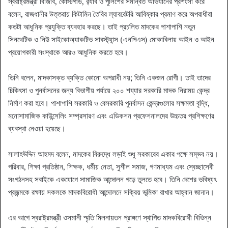
স্বরাষ্ট্রমন্ত্রী বিজিবি, কোস্টগার্ড, র‍্যাব ও পুলিশের সমন্বিত অভিযানের প্রশংসা করে
বলেন, রাজধানীর উত্তরায় কিটামিন তৈরির ল্যাবরেটরি আবিষ্কার প্রমাণ করে অপরাধীরা
কতটা আধুনিক প্রযুক্তি ব্যবহার করছে। তাই প্রচলিত মাদকের পাশাপাশি নতুন
সিনথেটিক ও নিউ সাইকোঅ্যাকটিভ সাবস্ট্যান্স (এনপিএস) মোকাবিলায় আইন ও আইন
প্রয়োগকারী সংস্থাকে আরও আধুনিক করতে হবে।
তিনি বলেন, মাদকাসক্ত ব্যক্তি কোনো অপরাধী নয়; তিনি একজন রোগী। তাই তাদের
চিকিৎসা ও পুনর্বাসনের জন্য বিভাগীয় পর্যায়ে ২০০ শয্যার সরকারি মাদক নিরাময় কেন্দ্র
নির্মাণ করা হবে। পাশাপাশি সরকারি ও বেসরকারি পুনর্বাসন কেন্দ্রগুলোর সক্ষমতা বৃদ্ধি,
মনোসামাজিক কাউন্সেলিং সম্প্রসারণ এবং এডিকশন প্রফেশনালদের উচ্চতর প্রশিক্ষণের
ব্যবস্থা নেওয়া হয়েছে।
সালাহউদ্দিন আহমদ বলেন, মাদকের বিরুদ্ধে লড়াই শুধু সরকারের একার পক্ষে সম্ভব নয়।
পরিবার, শিক্ষা প্রতিষ্ঠান, শিক্ষক, ধর্মীয় নেতা, সুশীল সমাজ, গণমাধ্যম এবং স্বেচ্ছাসেবী
সংগঠনসহ সবাইকে একযোগে সামাজিক আন্দোলন গড়ে তুলতে হবে। তিনি দেশের ভবিষ্যৎ
প্রজন্মকে রক্ষায় সকলকে মাদকবিরোধী আন্দোলনে সক্রিয় ভূমিকা রাখার আহ্বান জানান।
এর আগে স্বরাষ্ট্রমন্ত্রী ওসমানী স্মৃতি মিলনায়তন প্রাঙ্গণে স্থাপিত মাদকবিরোধী বিভিন্ন