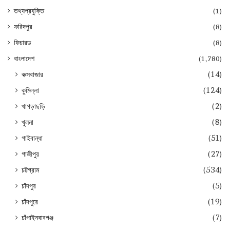
তথ্যপ্রযুক্তি
(1)
ফরিদপুর
(8)
ফিচারড
(8)
বাংলাদেশ
(1,780)
কক্সবাজার
(14)
কুমিল্লা
(124)
খাগড়াছড়ি
(2)
খুলনা
(8)
গাইবান্ধা
(51)
গাজীপুর
(27)
চট্টগ্রাম
(534)
চাঁদপুর
(5)
চাঁদপুরে
(19)
চাঁপাইনবাবগঞ্জ
(7)