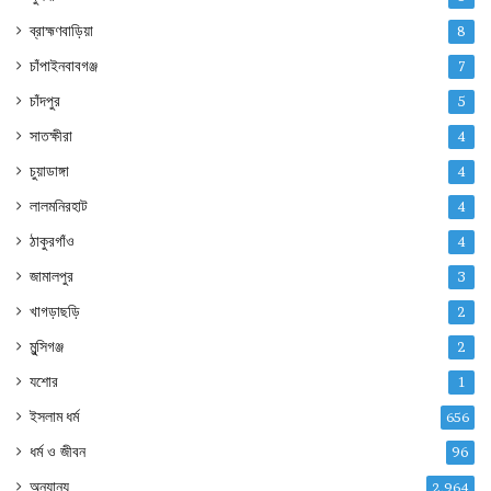
ব্রাহ্মণবাড়িয়া
8
চাঁপাইনবাবগঞ্জ
7
চাঁদপুর
5
সাতক্ষীরা
4
চুয়াডাঙ্গা
4
লালমনিরহাট
4
ঠাকুরগাঁও
4
জামালপুর
3
খাগড়াছড়ি
2
মুন্সিগঞ্জ
2
যশোর
1
ইসলাম ধর্ম
656
ধর্ম ও জীবন
96
অন্যান্য
2,964