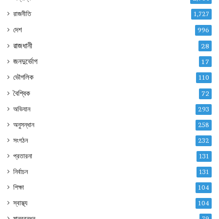
রাজনীতি
1,727
দেশ
996
রাজধানী
28
জনদুর্ভোগ
17
ভৌগলিক
110
বৈশ্বিক
72
অভিযান
293
অনুসন্ধান
258
সংগঠন
232
প্রতারনা
131
নির্বাচন
131
শিক্ষা
104
স্বাস্থ্য
104
মানববন্ধন
79