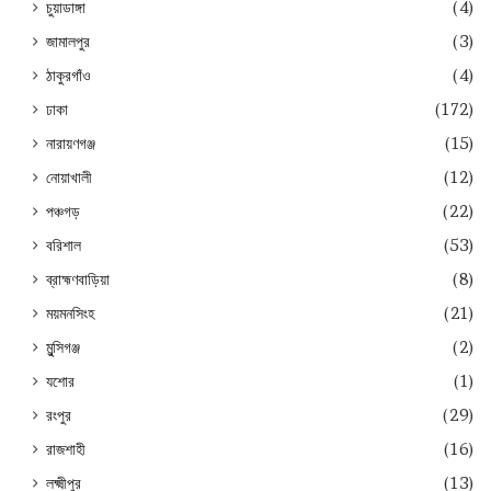
চুয়াডাঙ্গা
(4)
জামালপুর
(3)
ঠাকুরগাঁও
(4)
ঢাকা
(172)
নারায়ণগঞ্জ
(15)
নোয়াখালী
(12)
পঞ্চগড়
(22)
বরিশাল
(53)
ব্রাহ্মণবাড়িয়া
(8)
ময়মনসিংহ
(21)
মুন্সিগঞ্জ
(2)
যশোর
(1)
রংপুর
(29)
রাজশাহী
(16)
লক্ষ্মীপুর
(13)