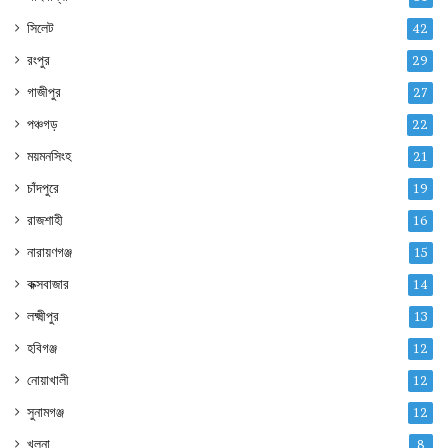
সিলেট
42
রংপুর
29
গাজীপুর
27
পঞ্চগড়
22
ময়মনসিংহ
21
চাঁদপুরে
19
রাজশাহী
16
নারায়ণগঞ্জ
15
কক্সবাজার
14
লক্ষ্মীপুর
13
হবিগঞ্জ
12
নোয়াখালী
12
সুনামগঞ্জ
12
খুলনা
8