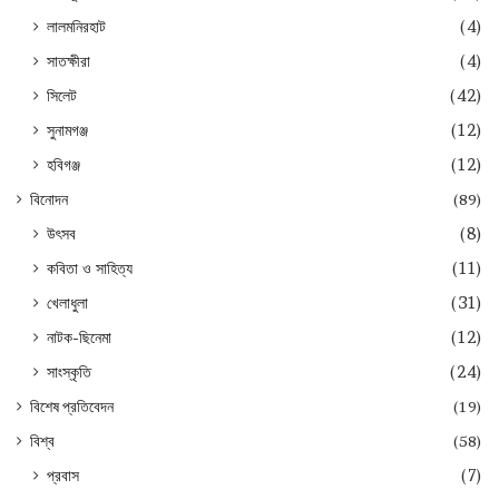
লালমনিরহাট
(4)
সাতক্ষীরা
(4)
সিলেট
(42)
সুনামগঞ্জ
(12)
হবিগঞ্জ
(12)
বিনোদন
(89)
উৎসব
(8)
কবিতা ও সাহিত্য
(11)
খেলাধুলা
(31)
নাটক-ছিনেমা
(12)
সাংস্কৃতি
(24)
বিশেষ প্রতিবেদন
(19)
বিশ্ব
(58)
প্রবাস
(7)