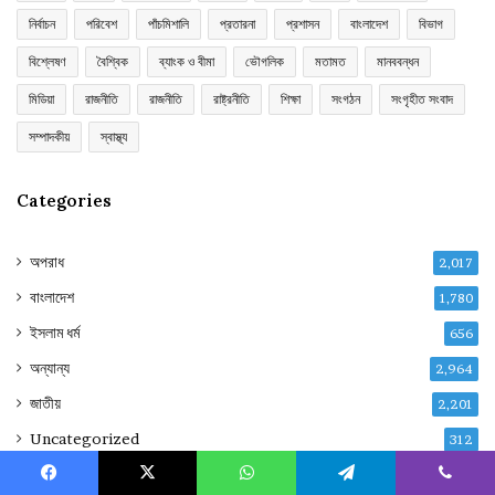
নির্বাচন
পরিবেশ
পাঁচমিশালি
প্রতারনা
প্রশাসন
বাংলাদেশ
বিভাগ
বিশ্লেষণ
বৈশ্বিক
ব্যাংক ও বীমা
ভৌগলিক
মতামত
মানববন্ধন
মিডিয়া
রাজনীতি
রাজনীতি
রাষ্ট্রনীতি
শিক্ষা
সংগঠন
সংগৃহীত সংবাদ
সম্পাদকীয়
স্বাস্থ্য
Categories
অপরাধ
2,017
বাংলাদেশ
1,780
ইসলাম ধর্ম
656
অন্যান্য
2,964
জাতীয়
2,201
Uncategorized
312
মিডিয়া
271
Facebook
X
WhatsApp
Telegram
Viber