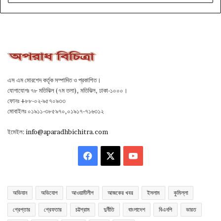
এস এম মোরশেদ কর্তৃক সম্পাদিত ও প্রকাশিত।
যোগাযোগঃ ৭৮ মতিঝিল (৭ম তলা), মতিঝিল, ঢাকা-১০০০।
ফোনঃ +৮৮-০২-৯৫৭০৯৩৩
মোবাইলঃ ০১৯১১-৩৮৫৯৭০,০১৯১৭-৭১৬৩১২
ইমেইল:
info@aparadhbichitra.com
Facebook
X
YouTube
অভিযান
অভিযোগ
আওয়ামীলীগ
আজকের খবর
ইসলাম
কুমিল্লা
গ্রেপ্তার
গ্রেফতার
চট্টগ্রাম
দুর্নীতি
বাংলাদেশ
বিএনপি
ভারত