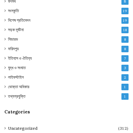
উৎসব
8
সংস্কৃতি
19
বিশেষ প্রতিবেদন
19
সড়ক দূর্ঘটনা
18
ফিচারড
8
ফরিদপুর
8
ইতিহাস ও ঐতিহ্য
7
যুদ্ধ ও সংঘাত
3
লাইফস্টাইল
2
ভোক্তা অধিকার
1
তথ্যপ্রযুক্তি
1
Categories
Uncategorized
(312)