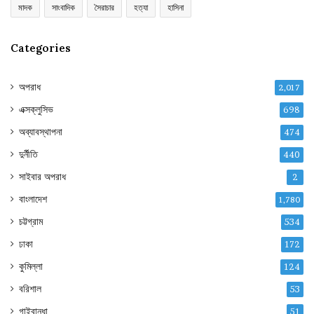
মাদক
সাংবাদিক
সৈরাচার
হত্যা
হাসিনা
Categories
অপরাধ
2,017
এক্সক্লুসিভ
698
অব্যাবস্থাপনা
474
দুর্নীতি
440
সাইবার অপরাধ
2
বাংলাদেশ
1,780
চট্টগ্রাম
534
ঢাকা
172
কুমিল্লা
124
বরিশাল
53
গাইবান্ধা
51