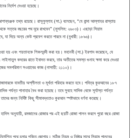
ের নির্দেশ দেওয়া হয়েছে।
াব্যঞ্জক তথ্য রয়েছে। রাসূলুল্লাহ (সা.) বলেছেন, “যে বান্দা আল্লাহর রাস্তায়
থেকে সত্তর বছরের পথ দূরে রাখবেন” (মুসলিম: ২৬০৩)। এছাড়া সিয়াম
বে, যা দিয়ে অন্য কেউ প্রবেশ করতে পারবে না (বুখারী: ১৮৯৬)।
ওয়া হয় এবং শয়তানকে শিকলবন্দী করা হয়। মহানবী (সা.) ইরশাদ করেছেন, যে
ং লাইলাতুল কদরের রাতে ইবাদত করবে, তার অতীতের সমস্ত গুনাহ ক্ষমা করে দেওয়া
জের সমপরিমাণ সওয়াবের কাজ (নাসায়ী: ২১১০)।
রোজাদারকে যাবতীয় অশ্লীলতা ও মূর্খতা পরিহার করতে হবে। পবিত্র কুরআনের ১৮৭
দিক পর্যন্ত পানাহার বৈধ করা হয়েছে। তবে সুবহে সাদিক থেকে সূর্যাস্ত পর্যন্ত
ের জন্য নির্দিষ্ট কিছু সীমাবদ্ধতাও কুরআন স্পষ্টভাবে বর্ণনা করেছে।
ছে। হাদিস অনুযায়ী, রমজানের রোজার পর এই ছয়টি রোজা পালন করলে পুরো বছর রোজা
নির্দেশিত পথে চলার শক্তি জোগায়। সঠিক নিয়ম ও নিষ্ঠার সাথে সিয়াম পালনের