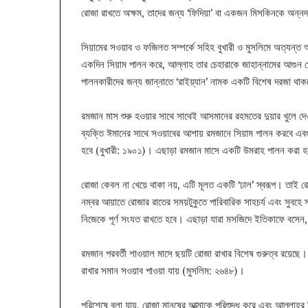
রোজা রাখতে অক্ষম, তাদের জন্য ‘ফিদিয়া’ বা একজন মিসকিনকে অন্নদান
সিয়ামের সওয়াব ও ফজিলত সম্পর্কে সহিহ বুখারী ও মুসলিমে অত্যন্ত আশ
একদিন সিয়াম পালন করে, আল্লাহ তার চেহারাকে জাহান্নামের আগুন 
পালনকারীদের জন্য জান্নাতে ‘রাইয়্যান’ নামক একটি বিশেষ দরজা থাক
রমজান মাস শুরু হওয়ার সাথে সাথেই আসমানের রহমতের দুয়ার খুলে দে
ব্যক্তি ঈমানের সাথে সওয়াবের আশায় রমজানে সিয়াম পালন করবে এব
হবে (বুখারী: ১৯০১)। এছাড়া রমজান মাসে একটি উমরাহ পালন করা হ
রোজা কেবল না খেয়ে থাকা নয়, এটি মূলত একটি ‘ঢাল’ স্বরূপ। তাই 
নম্বর আয়াতে রোজার রাতের সময়টুকুতে পারিবারিক সাহচর্য এবং সুবহে সা
নিজেকে পূর্ণ সংযত রাখতে হবে। এছাড়া যারা মসজিদে ইতিকাফে বসেন, তাদ
রমজান পরবর্তী শাওয়াল মাসে ছয়টি রোজা রাখার বিশেষ গুরুত্ব রয়ে
রাখার সমান সওয়াব পাওয়া যায় (মুসলিম: ২৬৪৮)।
পরিশেষে বলা যায়, রোজা মানুষের আত্মাকে পরিশুদ্ধ করে এবং আল্লাহর 