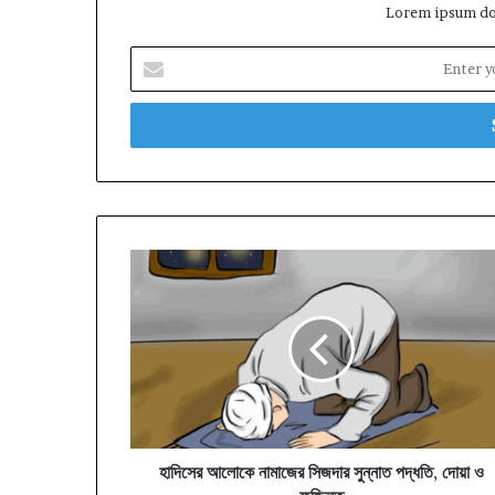
Lorem ipsum dol
Enter
your
Email
address
হাদিসের
আলোকে
নামাজের
সিজদার
সুন্নাত
পদ্ধতি,
দোয়া
ও
ফজিলত
হাদিসের আলোকে নামাজের সিজদার সুন্নাত পদ্ধতি, দোয়া ও