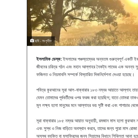
ছবি - সংগৃহীত
ইসলামিক ডেস্ক:
ইসলামের পঞ্চস্তম্ভের অন্যতম গুরুত্বপূর্ণ একটি 
জীবনের চরিত্র গঠন এবং মহান আল্লাহর নৈকট্য লাভের এক অনন্য সুযো
ফজিলত ও নিয়মাবলি সম্পর্কে বিস্তারিত দিকনির্দেশনা দেওয়া হয়েছে।
পবিত্র কুরআনের সূরা আল-বাক্বারার ১৮৩ নম্বর আয়াতে আল্লাহ তা
যেমন তোমাদের পূর্ববর্তীদের ওপর ফরজ করা হয়েছিল; যাতে তোমরা তাকও
মূল লক্ষ্য হলো মানুষের মনে আল্লাহর ভয় সৃষ্টি করা এবং পাপাচার থেক
সূরা বাক্বারার ১৮৫ নম্বর আয়াত অনুযায়ী, রমজান মাস হলো কুরআন 
এবং সুস্থ ও নিজ বাড়িতে অবস্থান করবে, তাদের জন্য পুরো মাস রো
অসুস্থ ব্যক্তি বা মুসাফিরদের জন্য সিয়ামের বিধানে শিথিলতা আনা হয়