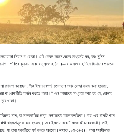
ইবাদত হলো সিয়াম বা রোজা। এটি কেবল আত্মসংযমের মাধ্যমই নয়, বরং মুমিন
গ। পবিত্র কুরআন এবং রাসূলুল্লাহ (সা.)-এর অসংখ্য হাদিসে সিয়ামের গুরুত্ব,
য়ালা ঘোষণা করেছেন, “হে ঈমানদারগণ! তোমাদের ওপর রোজা ফরজ করা হয়েছে,
য়া বা খোদাভীতি অর্জন করতে পারো।” এই আয়াতের মাধ্যমে স্পষ্ট হয় যে, রোজার
ে দূরে থাকা।
নাজিলের মাস, যা মানবজাতির জন্য হেদায়েতের আলোকবর্তিকা। যারা এই মাসটি পাবে
জা রাখা বাধ্যতামূলক করা হয়েছে। তবে ইসলাম একটি সহজ জীবনব্যবস্থা। তাই
েছে, যা তারা পরবর্তীতে পূর্ণ করতে পারবেন (আয়াত ১৮৪-১৮৫)। যারা স্থায়ীভাবে