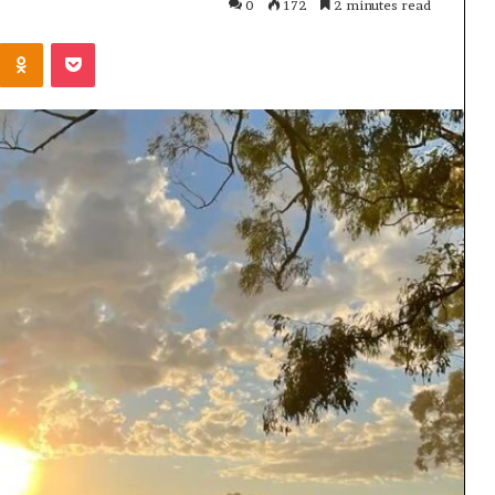
0
172
2 minutes read
Kontakte
Odnoklassniki
Pocket