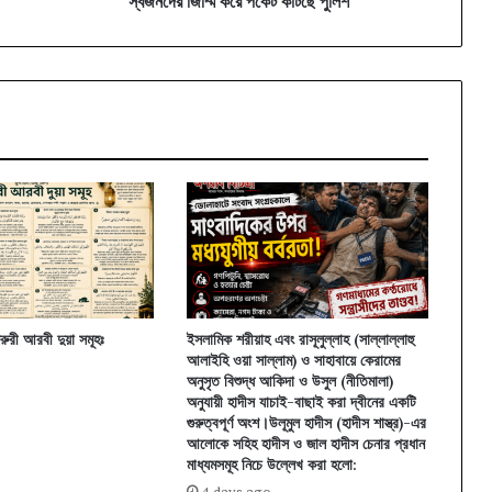
স্বজনদের জিম্মি করে পকেট কাটছে পুলিশ
কাটছে
পুলিশ
রুরী আরবী দুয়া সমূহঃ
ইসলামিক শরীয়াহ এবং রাসূলুল্লাহ (সাল্লাল্লাহু
আলাইহি ওয়া সাল্লাম) ও সাহাবায়ে কেরামের
অনুসৃত বিশুদ্ধ আকিদা ও উসুল (নীতিমালা)
অনুযায়ী হাদীস যাচাই-বাছাই করা দ্বীনের একটি
গুরুত্বপূর্ণ অংশ।উলূমুল হাদীস (হাদীস শাস্ত্র)-এর
আলোকে সহিহ হাদীস ও জাল হাদীস চেনার প্রধান
মাধ্যমসমূহ নিচে উল্লেখ করা হলো:
4 days ago