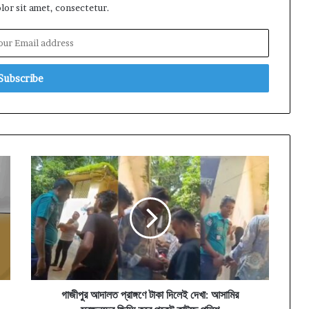
or sit amet, consectetur.
গাজীপুর
আদালত
প্রাঙ্গণে
টাকা
দিলেই
দেখা:
আসামির
স্বজনদের
জিম্মি
করে
গাজীপুর আদালত প্রাঙ্গণে টাকা দিলেই দেখা: আসামির
পকেট