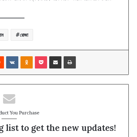
াম
রোজা
rest
Reddit
VKontakte
Odnoklassniki
Pocket
Share via Email
Print
duct You Purchase
 list to get the new updates!