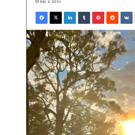
July 4, 2026
Facebook
X
LinkedIn
Tumblr
Pinterest
Reddit
V