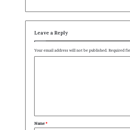
Leave a Reply
Your email address will not be published.
Required fi
C
o
m
m
e
n
t
*
Name
*