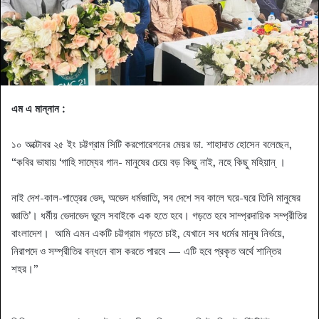
এম এ মান্নান :
১০ অক্টোবর ২৫ ইং চট্টগ্রাম সিটি করপোরেশনের মেয়র ডা. শাহাদাত হোসেন বলেছেন,
“কবির ভাষায় ‘গাহি সাম্যের গান- মানুষের চেয়ে বড় কিছু নাই, নহে কিছু মহিয়ান্‌ ।
নাই দেশ-কাল-পাত্রের ভেদ, অভেদ ধর্মজাতি, সব দেশে সব কালে ঘরে-ঘরে তিনি মানুষের
জ্ঞাতি’। ধর্মীয় ভেদাভেদ ভুলে সবাইকে এক হতে হবে। গড়তে হবে সাম্প্রদায়িক সম্প্রীতির
বাংলাদেশ। আমি এমন একটি চট্টগ্রাম গড়তে চাই, যেখানে সব ধর্মের মানুষ নির্ভয়ে,
নিরাপদে ও সম্প্রীতির বন্ধনে বাস করতে পারবে — এটি হবে প্রকৃত অর্থে শান্তির
শহর।”