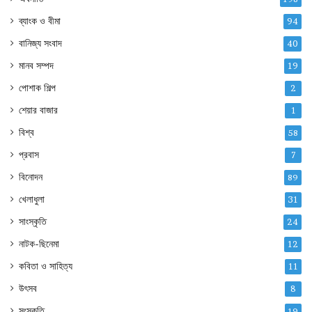
ব্যাংক ও বীমা
94
বানিজ্য সংবাদ
40
মানব সম্পদ
19
পোশাক শিল্প
2
শেয়ার বাজার
1
বিশ্ব
58
প্রবাস
7
বিনোদন
89
খেলাধুলা
31
সাংস্কৃতি
24
নাটক-ছিনেমা
12
কবিতা ও সাহিত্য
11
উৎসব
8
সংস্কৃতি
19