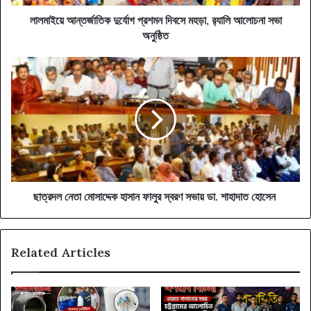
সভা
অনুষ্ঠিত
লালমাইয়ে আন্তর্জাতিক দুর্যোগ প্রশমন দিবসে মহড়া, র‍্যালি আলোচনা সভা
অনুষ্ঠিত
ছাত্রদল
নেতা
মোসাদ্দেক
হাসান
ফালুর
স্বরণ
সভায়
ডা.
শাহাদাত
হোসেন
ছাত্রদল নেতা মোসাদ্দেক হাসান ফালুর স্বরণ সভায় ডা. শাহাদাত হোসেন
Related Articles