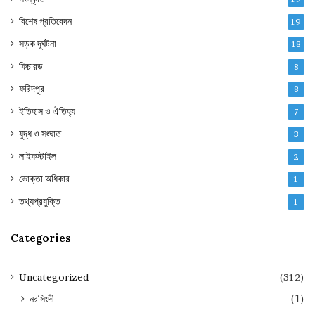
বিশেষ প্রতিবেদন
19
সড়ক দূর্ঘটনা
18
ফিচারড
8
ফরিদপুর
8
ইতিহাস ও ঐতিহ্য
7
যুদ্ধ ও সংঘাত
3
লাইফস্টাইল
2
ভোক্তা অধিকার
1
তথ্যপ্রযুক্তি
1
Categories
Uncategorized
(312)
নরসিংদী
(1)