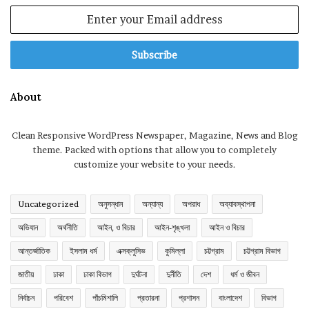
Enter
your
Email
address
About
Clean Responsive WordPress Newspaper, Magazine, News and Blog
theme. Packed with options that allow you to completely
customize your website to your needs.
Uncategorized
অনুসন্ধান
অন্যান্য
অপরাধ
অব্যাবস্থাপনা
অভিযান
অর্থনীতি
আইন, ও বিচার
আইন-শৃঙ্খলা
আইন ও বিচার
আন্তর্জাতিক
ইসলাম ধর্ম
এক্সক্লুসিভ
কুমিল্লা
চট্টগ্রাম
চট্টগ্রাম বিভাগ
জাতীয়
ঢাকা
ঢাকা বিভাগ
দুর্ঘটনা
দুর্নীতি
দেশ
ধর্ম ও জীবন
নির্বাচন
পরিবেশ
পাঁচমিশালি
প্রতারনা
প্রশাসন
বাংলাদেশ
বিভাগ