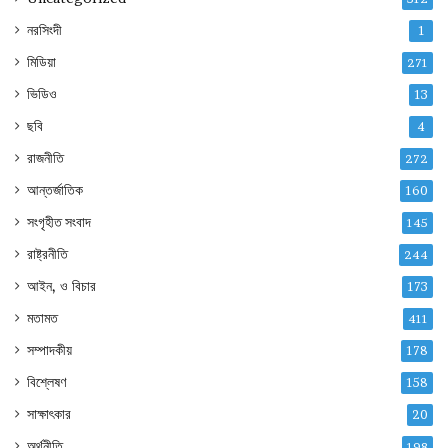
নরসিংদী
1
মিডিয়া
271
ভিডিও
13
ছবি
4
রাজনীতি
272
আন্তর্জাতিক
160
সংগৃহীত সংবাদ
145
রাষ্ট্রনীতি
244
আইন, ও বিচার
173
মতামত
411
সম্পাদকীয়
178
বিশ্লেষণ
158
সাক্ষাৎকার
20
অর্থনীতি
198