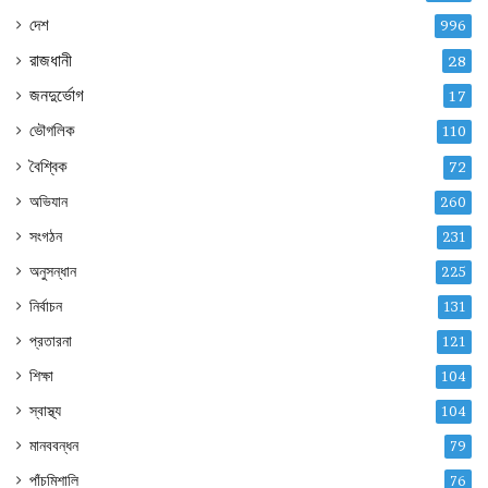
দেশ
996
রাজধানী
28
জনদুর্ভোগ
17
ভৌগলিক
110
বৈশ্বিক
72
অভিযান
260
সংগঠন
231
অনুসন্ধান
225
নির্বাচন
131
প্রতারনা
121
শিক্ষা
104
স্বাস্থ্য
104
মানববন্ধন
79
পাঁচমিশালি
76