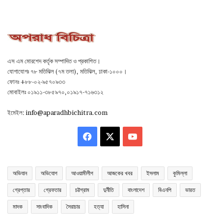
এস এম মোরশেদ কর্তৃক সম্পাদিত ও প্রকাশিত।
যোগাযোগঃ ৭৮ মতিঝিল (৭ম তলা), মতিঝিল, ঢাকা-১০০০।
ফোনঃ +৮৮-০২-৯৫৭০৯৩৩
মোবাইলঃ ০১৯১১-৩৮৫৯৭০,০১৯১৭-৭১৬৩১২
ইমেইল:
info@aparadhbichitra.com
Facebook
X
YouTube
অভিযান
অভিযোগ
আওয়ামীলীগ
আজকের খবর
ইসলাম
কুমিল্লা
গ্রেপ্তার
গ্রেফতার
চট্টগ্রাম
দুর্নীতি
বাংলাদেশ
বিএনপি
ভারত
মাদক
সাংবাদিক
সৈরাচার
হত্যা
হাসিনা