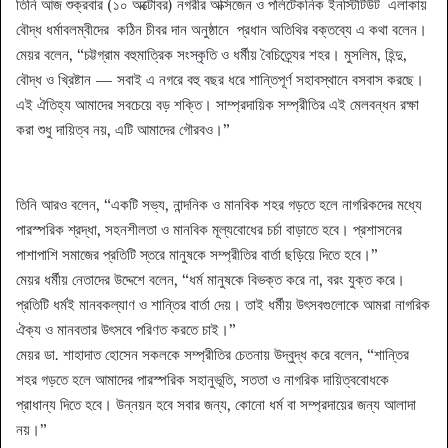
তিনি আজ শুক্রবার (১০ অক্টোবর) নগরীর অক্সিজেন ও পলিটেকনিক ইনস্টিটিউট এলাকায়
বৌদ্ধ ধর্মাবলম্বীদের কঠিন চীবর দান অনুষ্ঠানে প্রধান অতিথির বক্তব্যে এ কথা বলেন।
মেয়র বলেন, “চট্টগ্রাম বহুমাত্রিক সংস্কৃতি ও ধর্মীয় বৈচিত্র্যের শহর। মুসলিম, হিন্দু,
বৌদ্ধ ও খ্রিষ্টান — সবাই এ নগরে বহু বছর ধরে শান্তিপূর্ণ সহাবস্থানে বসবাস করছে।
এই ঐতিহ্য আমাদের সবচেয়ে বড় শক্তি। সাম্প্রদায়িক সম্প্রীতির এই মেলবন্ধন রক্ষা
করা শুধু দায়িত্ব নয়, এটি আমাদের গৌরবও।”
তিনি আরও বলেন, “একটি সভ্য, নান্দনিক ও মানবিক শহর গড়তে হলে নাগরিকদের মধ্যে
পারস্পরিক শ্রদ্ধা, সহনশীলতা ও মানবিক মূল্যবোধের চর্চা বাড়াতে হবে। প্রশাসনের
পাশাপাশি সমাজের প্রতিটি স্তরে মানুষকে সম্প্রীতির বার্তা ছড়িয়ে দিতে হবে।”
মেয়র ধর্মীয় নেতাদের উদ্দেশে বলেন, “ধর্ম মানুষকে বিভক্ত করে না, বরং যুক্ত করে।
প্রতিটি ধর্মই মানবকল্যাণ ও শান্তির বার্তা দেয়। তাই ধর্মীয় উৎসবগুলোকে আমরা নাগরিক
ঐক্য ও মানবতার উৎসবে পরিণত করতে চাই।”
মেয়র ডা. শাহাদাত হোসেন সকলকে সম্প্রীতির চেতনায় উদ্বুদ্ধ করে বলেন, “শান্তির
শহর গড়তে হলে আমাদের পারস্পরিক সহানুভূতি, সততা ও নাগরিক দায়িত্ববোধকে
প্রাধান্য দিতে হবে। উন্নয়ন হবে সবার জন্য, কোনো ধর্ম বা সম্প্রদায়ের জন্য আলাদা
নয়।”