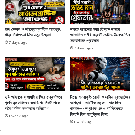
দুধে ভেজাল ও মাইক্রোপ্লাস্টিক আতঙ্ক:
ভারতে পালানোর সময় চট্টগ্রাম নগরের
খাদ্য নিরাপত্তা নিয়ে নতুন উদ্বেগ
আলোচিত ওশীর্ষ সন্ত্রাসী ডেভিড ইমনকে তিন
সহযোগীসহ গ্রেফতার
7 days ago
7 days ago
ভূমি আইনকে বৃদ্ধাঙ্গুলি দেখিয়ে ঠাকুরগাঁওয়ে
চীনের মানবাকৃতি রোবট ও মার্কিন যুক্তরাষ্ট্রের
পূর্বের মূল মালিকের ওয়ারিশের নিকট থেকে
আশঙ্কা– রোবটিক সভ্যতা কোন দিকে
অবৈধ দলিল সম্পাদনের অভিযোগ
ধাবমান—-অধ্যাপক এম এ বার্ণিকশুরুতে
বিষয়টি ছিল প্রযুক্তির বিস্ময়।
1 week ago
1 week ago