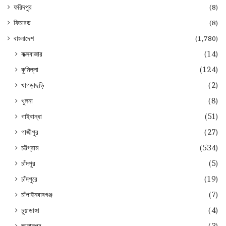
ফরিদপুর
(8)
ফিচারড
(8)
বাংলাদেশ
(1,780)
কক্সবাজার
(14)
কুমিল্লা
(124)
খাগড়াছড়ি
(2)
খুলনা
(8)
গাইবান্ধা
(51)
গাজীপুর
(27)
চট্টগ্রাম
(534)
চাঁদপুর
(5)
চাঁদপুরে
(19)
চাঁপাইনবাবগঞ্জ
(7)
চুয়াডাঙ্গা
(4)
জামালপুর
(3)