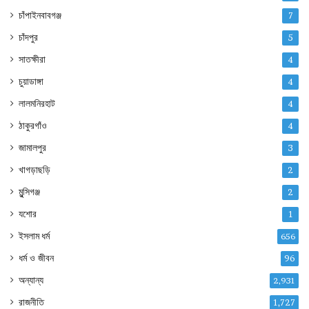
চাঁপাইনবাবগঞ্জ
7
চাঁদপুর
5
সাতক্ষীরা
4
চুয়াডাঙ্গা
4
লালমনিরহাট
4
ঠাকুরগাঁও
4
জামালপুর
3
খাগড়াছড়ি
2
মুন্সিগঞ্জ
2
যশোর
1
ইসলাম ধর্ম
656
ধর্ম ও জীবন
96
অন্যান্য
2,931
রাজনীতি
1,727