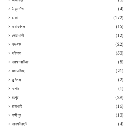
ঠাকুরগাঁও
(4)
ঢাকা
(172)
নারায়ণগঞ্জ
(15)
নোয়াখালী
(12)
পঞ্চগড়
(22)
বরিশাল
(53)
ব্রাহ্মণবাড়িয়া
(8)
ময়মনসিংহ
(21)
মুন্সিগঞ্জ
(2)
যশোর
(1)
রংপুর
(29)
রাজশাহী
(16)
লক্ষ্মীপুর
(13)
লালমনিরহাট
(4)