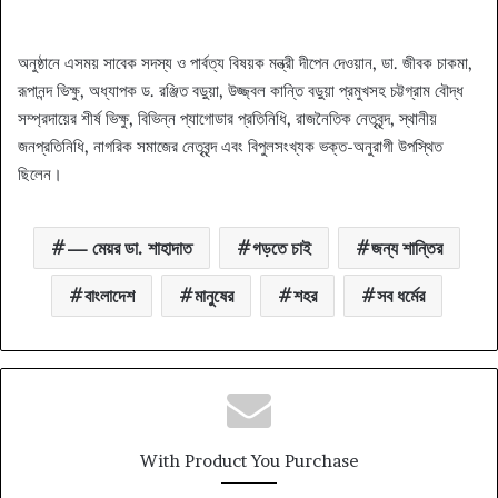
অনুষ্ঠানে এসময় সাবেক সদস্য ও পার্বত্য বিষয়ক মন্ত্রী দীপেন দেওয়ান, ডা. জীবক চাকমা,
রূপানন্দ ভিক্ষু, অধ্যাপক ড. রঞ্জিত বড়ুয়া, উজ্জ্বল কান্তি বড়ুয়া প্রমুখসহ চট্টগ্রাম বৌদ্ধ
সম্প্রদায়ের শীর্ষ ভিক্ষু, বিভিন্ন প্যাগোডার প্রতিনিধি, রাজনৈতিক নেতৃবৃন্দ, স্থানীয়
জনপ্রতিনিধি, নাগরিক সমাজের নেতৃবৃন্দ এবং বিপুলসংখ্যক ভক্ত-অনুরাগী উপস্থিত
ছিলেন।
— মেয়র ডা. শাহাদাত
গড়তে চাই
জন্য শান্তির
বাংলাদেশ
মানুষের
শহর
সব ধর্মের
With Product You Purchase