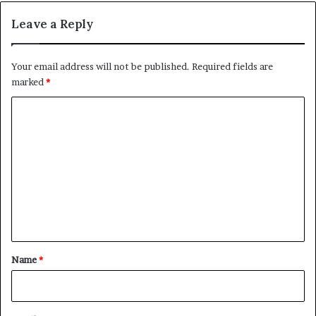
Leave a Reply
Your email address will not be published.
Required fields are
marked
*
C
o
m
m
e
n
t
*
Name
*