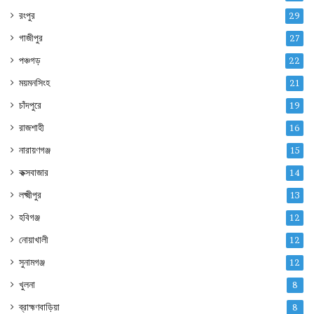
রংপুর
29
গাজীপুর
27
পঞ্চগড়
22
ময়মনসিংহ
21
চাঁদপুরে
19
রাজশাহী
16
নারায়ণগঞ্জ
15
কক্সবাজার
14
লক্ষ্মীপুর
13
হবিগঞ্জ
12
নোয়াখালী
12
সুনামগঞ্জ
12
খুলনা
8
ব্রাহ্মণবাড়িয়া
8