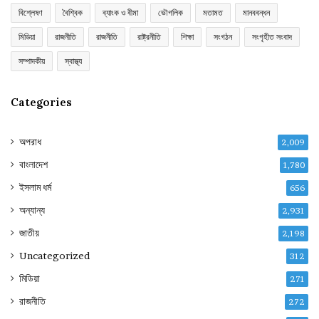
বিশ্লেষণ
বৈশ্বিক
ব্যাংক ও বীমা
ভৌগলিক
মতামত
মানববন্ধন
মিডিয়া
রাজনীতি
রাজনীতি
রাষ্ট্রনীতি
শিক্ষা
সংগঠন
সংগৃহীত সংবাদ
সম্পাদকীয়
স্বাস্থ্য
Categories
অপরাধ
2,009
বাংলাদেশ
1,780
ইসলাম ধর্ম
656
অন্যান্য
2,931
জাতীয়
2,198
Uncategorized
312
মিডিয়া
271
রাজনীতি
272