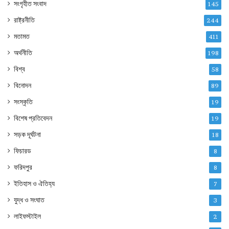
সংগৃহীত সংবাদ
145
রাষ্ট্রনীতি
244
মতামত
411
অর্থনীতি
198
বিশ্ব
58
বিনোদন
89
সংস্কৃতি
19
বিশেষ প্রতিবেদন
19
সড়ক দূর্ঘটনা
18
ফিচারড
8
ফরিদপুর
8
ইতিহাস ও ঐতিহ্য
7
যুদ্ধ ও সংঘাত
3
লাইফস্টাইল
2